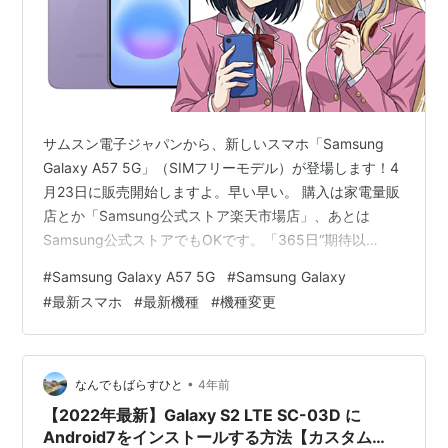
サムスン電子ジャパンから、新しいスマホ「Samsung
Galaxy A57 5G」（SIMフリーモデル）が登場します！4
月23日に販売開始しますよ。早い早い。 購入は家電量販
店とか「Samsung公式ストア楽天市場店」、あとは
Samsung公式ストアでもOKです。「365日“期待以
上”が、手にとどく。」っていうコンセプト、なんだかワ
#
Samsung Galaxy A57 5G
#
Samsung Galaxy
クワクしません？こういうの、使う前からちょっと楽し
#
最新スマホ
#
最新機種
#
機種変更
いやつです。 しかも今回のモデル、ただの進化じゃない
んです。「Awesome Intelligence」っていうAI機能を搭
載してて、Galaxy Aシリーズの中でも過去いちパワフ
ル！いやもう、そこまで言われると気…
•
なんでもばらすひと
4年前
【2022年最新】Galaxy S2 LTE SC-03D に
Android7をインストールする方法【カスタム