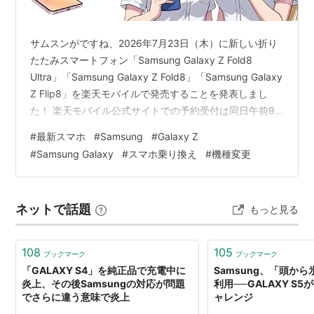
サムスンがですね、2026年7月23日（木）に新しい折り
たたみスマートフォン「Samsung Galaxy Z Fold8
Ultra」「Samsung Galaxy Z Fold8」「Samsung Galaxy
Z Flip8」を楽天モバイルで発売することを発表しまし
た！ 楽天モバイル公式サイトでの予約受付は同日午前9
時よりスタート、8月7日（金）にいよいよ販売が始まり
#
最新スマホ
#
Samsung
#
Galaxy Z
ます。なかなかホットなニュースですよ、これ。 3つの
#
Samsung Galaxy
#
スマホ乗り換え
#
機種変更
モデルが異なる折りたたみ体験を提供 今回登場した
Samsung Galaxy Zシリーズは、ユーザーのニーズに合わ
せた3つの個性的なモデルで構成されています。つま
ネットで話題
もっと見る
り……3択…
108
105
ブックマーク
ブックマーク
「GALAXY S4」を純正品で充電中に
Samsung、「頭か
炎上、その後Samsungの対応が問題
利用──GALAXY S5が
でさらに違う意味で炎上
ャレンジ