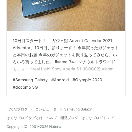
10日目スタート！ 「ガジェ獣 Advent Calendar 2021 -
Adventar」10日目、参りまーす！ 今年買ったガジェット
と本日のお題 今年のガジェットを振り返ってみたら、い
ろいろ買ってました。 iiyama 34インチウルトラワイド
モニター nreal Light Sony Xperia 5 II (SOG02) Xiaomi
Mi11 Lite 5G Insta360 ONE R Lenovo ThinkPad
#
Samsung Galaxy
#
Android
#
Olympic 2020
Keyboard Lenovo ThinkCentre M75q-1 Tiny Gen 1
#
docomo 5G
Samsung Galaxy Buds Pro Oculus Ques…
はてなブログ
>
コンピュータ
>
Samsung Galaxy
はてなブログ タグとは
ヘルプ
開発ブログ
はてなブログトップ
Copyright (C) 2001-
2026
Hatena.