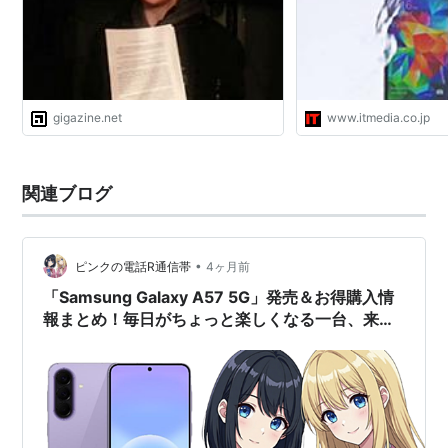
gigazine.net
www.itmedia.co.jp
関連ブログ
•
ピンクの電話R通信帯
4ヶ月前
「Samsung Galaxy A57 5G」発売＆お得購入情
報まとめ！毎日がちょっと楽しくなる一台、来ま
したよ〜