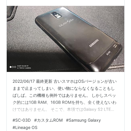
ROM】
2022/06/17 最終更新 古いスマホはOSバージョンが古い
ままで止まってしまい、使い物にならなくなることもし
ばしば。この機種も例外ではありません。 しかしスペッ
ク的には1GB RAM、16GB ROMを持ち、全く使えないわ
けではありません。 そこで、本項ではGalaxy S2 LTE
SC-03DにLineage OS 14.1(Android7.1ベースのカスタム
#
SC-03D
#
カスタムROM
#
Samsung Galaxy
ROM)をインストールする方法につて解説していきます。
#
Lineage OS
また、カスタマイズ性の高いRessurection Remix (RR-N-