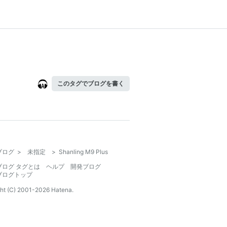
このタグでブログを書く
ブログ
>
未指定
>
Shanling M9 Plus
ブログ タグとは
ヘルプ
開発ブログ
ブログトップ
ht (C) 2001-
2026
Hatena.