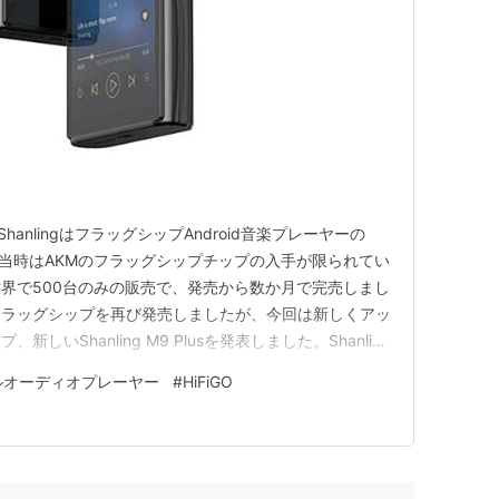
1年、ShanlingはフラッグシップAndroid音楽プレーヤーの
した。当時はAKMのフラッグシップチップの入手が限られてい
界で500台のみの販売で、発売から数か月で完売しまし
けてフラッグシップを再び発売しましたが、今回は新しくアッ
いShanling M9 Plusを発表しました。Shanling
ドされた回路により、性能が飛躍的に向上しました。今回、
ルオーディオプレーヤー
#
HiFiGO
 AK44…