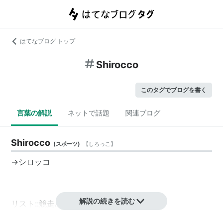
はてなブログ トップ
Shirocco
このタグでブログを書く
言葉の解説
ネットで話題
関連ブログ
Shirocco
(
スポーツ
)
【
しろっこ
】
→
シロッコ
解説の続きを読む
リスト::競走馬