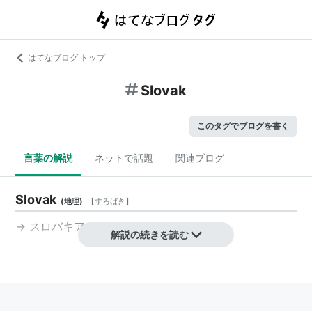
はてなブログ トップ
Slovak
このタグでブログを書く
言葉の解説
ネットで話題
関連ブログ
Slovak
(
地理
)
【
すろばき
】
→
スロバキア
解説の続きを読む