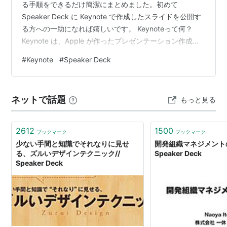
る手順をできるだけ簡潔にまとめました。初めて
Speaker Deck に Keynote で作成したスライドを公開す
る方への一助になれば嬉しいです。 Keynoteって何？
Keynote は、Apple が作ったプレゼンテーション作成ソ
フトウェアです。つまり、スライドショーを作るための
#
Keynote
#
Speaker Deck
ツールです。学校の発表やビジネスのプレゼンテーショ
ンなど、さまざまな場面で使われます。Keynote を使う
と、テキスト、画像、グラフ、アニメーションなどを組
ネットで話題
もっと見る
み合わせて、見栄えの良いスライドを作ることができま
す。 Speaker Deck…
2612
1500
ブックマーク
ブックマーク
少ない手間と知識でそれなりに見せ
開発組織マネジメントの
る、ズルいデザインテクニック//
Speaker Deck
Speaker Deck