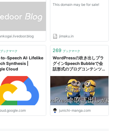
This domain may be for sale!
nkogai.livedoor.blog
jimaku.in
269
ブックマーク
ブックマーク
-to-Speech AI: Lifelike
WordPressの吹き出しプラ
ch Synthesis |
グインSpeech Bubbleで会
le Cloud
話形式のブログコンテンツが
作れる！
loud.google.com
junichi-manga.com