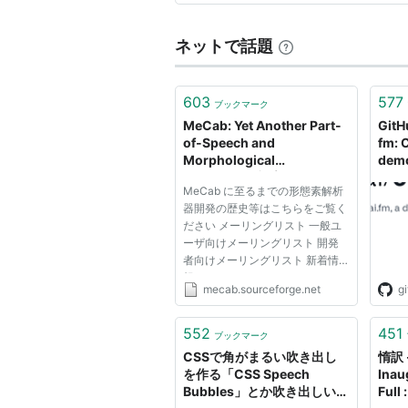
ネットで話題
603
577
ブックマーク
MeCab: Yet Another Part-
GitH
of-Speech and
fm: 
Morphological
demo
Analyzer(形態素解析エンジ
Spee
MeCab に至るまでの形態素解析
ン)
器開発の歴史等はこちらをご覧く
ださい メーリングリスト 一般ユ
ーザ向けメーリングリスト 開発
者向けメーリングリスト 新着情
報 2008-02-03 MeCab 0.97 マ
mecab.sourceforge.net
g
ルチスレッド環境で辞書を開くと
きの排他制御がうまくいっていな
かったバグの修正 Windows版で
552
451
ブックマーク
インストール時に辞書の文字コー
CSSで角がまるい吹き出し
惰訳 -
ドを指...
を作る「CSS Speech
Inau
Bubbles」とか吹き出しいろ
Full