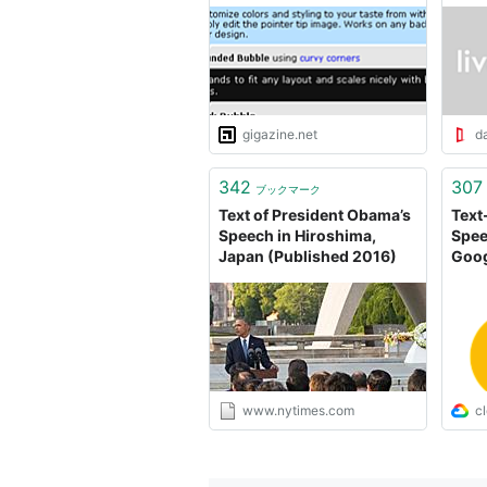
いろ - GIGAZINE
gigazine.net
da
342
307
ブックマーク
Text of President Obama’s
Text
Speech in Hiroshima,
Spee
Japan (Published 2016)
Goog
www.nytimes.com
c