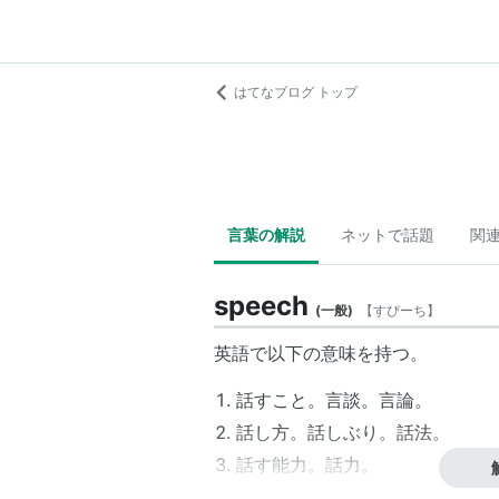
はてなブログ トップ
言葉の解説
ネットで話題
関
speech
(
一般
)
【
すぴーち
】
英語で以下の意味を持つ。
話すこと。
言談
。
言論
。
話し方。話しぶり。
話法
。
話す能力。
話力
。
話し言葉
。
言話
。