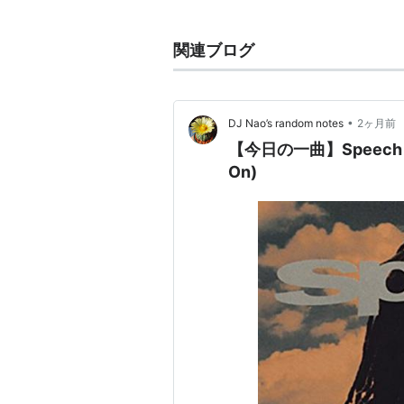
談話
。
演説
。 ※カタカナ語「
ス
関連ブログ
関連
speak
，
speaker
•
DJ Nao’s random notes
2ヶ月前
【今日の一曲】Speech - Lik
On)