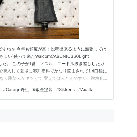
ですね☺️ 今年も頻度が高く投稿出来るように頑張っては
い)使って来たWalcomCABONIO360Light
しました。 この子が1番、ノズル、ニードル抜き差ししたガ
口径で購入して夏場に溶剤塗料でかなり悩まされて1.4口径に
仇になり馴染みがキツくて 変えてはみたんですが、微粒化
感じるんですが、吐出量はかなり上がってミストもやや大
#
Garage丹生
#
鈑金塗装
#
Sikkens
#
Axalta
量が増えて馴染みは良くなったんですが、最近の夏場の高