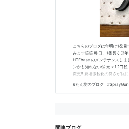
こちらのブログは年明け1発目
みます笑笑 昨日、1番長く(3年ちょ
HTEbase のメンテナンス
ンかも知れない🤔 元々1.2
変更‼️ 夏場微粒化の良さが
はこれまた良すぎて大差無く
#
たん坊のブログ
#
SprayGun
きくなった感じかなぁ？吐出
温ではかなりキ…
関連ブログ