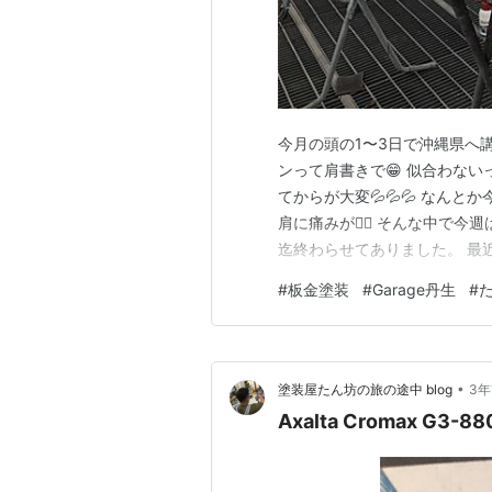
今月の頭の1〜3日で沖縄県へ講
ンって肩書きで😁 似合わな
てからが大変💦💦💦 なん
肩に痛みが🤦‍♂️ そんな中で
迄終わらせてありました。 最
構密着剤使っています。 最近
#
板金塗装
#
Garage丹生
#
ー ピタキング602ECO | プ
式プライ…
•
塗装屋たん坊の旅の途中 blog
3
Axalta Cromax G3-88