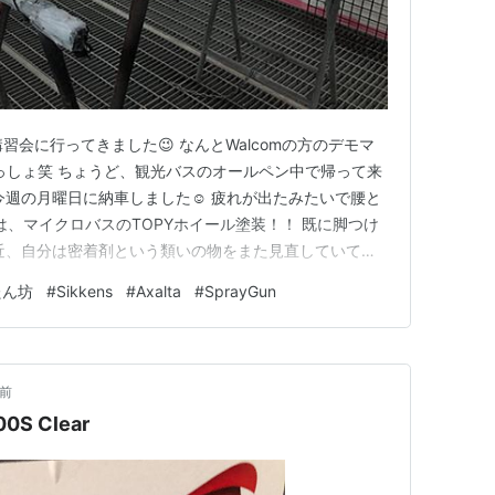
習会に行ってきました😉 なんとWalcomの方のデモマ
いっしょ笑 ちょうど、観光バスのオールペン中で帰って来
とか今週の月曜日に納車しました☺️ 疲れが出たみたいで腰と
今週は、マイクロバスのTOPYホイール塗装！！ 既に脚つけ
近、自分は密着剤という類いの物をまた見直していて結
は、ソーラーピタキング使ってます。 環境対応プライマ
たん坊
#
Sikkens
#
Axalta
#
SprayGun
ライマー | Solar それと、ガスプライマー併用ですね！ ガス
年前
00S Clear