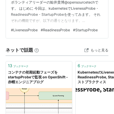
ボランティアリーダーの鯨井貴博@opensourcetechで
す。 はじめに 今回は、kubernetesでLivenessProbe・
ReadinessProbe・StartupProbeを使ってみます。 それ
ぞれの機能ですが、以下の通りとなります。
LivenessProbe：Pod内コンテナが期待されるサービス応
#
LivenessProbe
#
ReadinessProbe
#
StartupProbe
答をするかどうか ReadinessProbe：Pod内コンテナのサ
ービスレベルでの応答可否 StartupProbe：上記2つを開
始させる前のコンテナ初回動作確認 本家ドキュメント
ネットで話題
もっと見る
は、こちら。 htt…
13
6
ブックマーク
ブックマーク
コンテナの初期起動フェーズを
KubernetesのLivene
startupProbeで監視 on OpenShift -
ReadinessProbe, S
赤帽エンジニアブログ
ストプラクティス