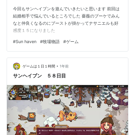
今回もサンヘイブンを遊んでいきたいと思います 前回は
結婚相手で悩んでいるところでした 薔薇のブーケでみん
なと仲良くなるのにブーストが掛かってナサニエルも好
感度１５になりました
#
Sun haven
#
牧場物語
#
ゲーム
•
ゲームは１日１時間
1年前
サンヘイブン ５８日目