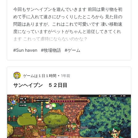
今回もサンヘイブンを遊んでいきます 前回は乗り物を初
めて手に入れて速さにびっくりしたところから 見た目の
問題はありますが、これはこれで可愛いです 凄い移動速
度になっていますがペットがちゃんと追従してきてくれ
ます これって虐待にならないのかな？
#
Sun haven
#
牧場物語
#
ゲーム
•
ゲームは１日１時間
1年前
サンヘイブン ５２日目