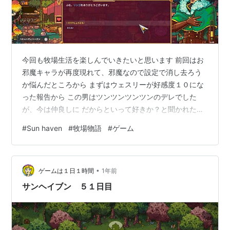
今回も牧場生活を楽しんでいきたいと思います 前回はお
邪魔キャラが再度現れて、邪魔なので設定で消し去ろう
か悩んだところから まずはウェスリーが好感度１０にな
った報告から この男はツンツンツンツンのデレでした
が、今は仲良しに だからといって好きか？と聞かれたら
正直ノーです
#
Sun haven
#
牧場物語
#
ゲーム
•
ゲームは１日１時間
1年前
サンヘイブン ５１日目