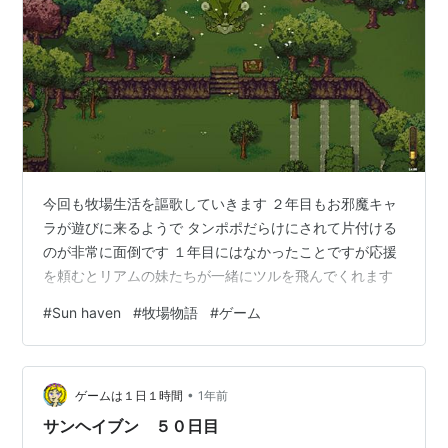
今回も牧場生活を謳歌していきます ２年目もお邪魔キャ
ラが遊びに来るようで タンポポだらけにされて片付ける
のが非常に面倒です １年目にはなかったことですが応援
を頼むとリアムの妹たちが一緒にツルを飛んでくれます
#
Sun haven
#
牧場物語
#
ゲーム
•
ゲームは１日１時間
1年前
サンヘイブン ５０日目