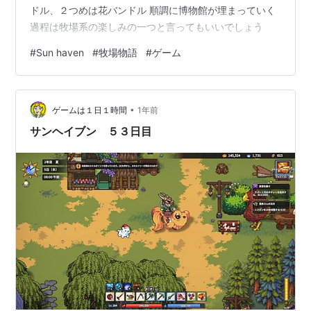
ドル、２つめは花バンドル 順調に博物館が埋まっていく
過程は牧場系の楽しみの一つと言ってもいいでしょう
#
Sun haven
#
牧場物語
#
ゲーム
•
ゲームは１日１時間
1年前
サンヘイブン ５３日目