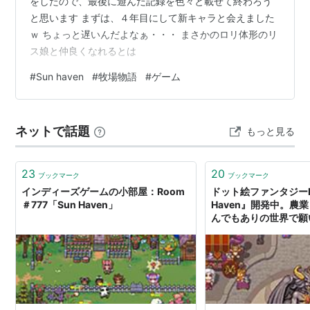
をしたので、最後に遊んだ記録を色々と載せて終わろう
と思います まずは、４年目にして新キャラと会えました
ｗ ちょっと遅いんだよなぁ・・・ まさかのロリ体形のリ
ス娘と仲良くなれるとは
#
Sun haven
#
牧場物語
#
ゲーム
ネットで話題
もっと見る
23
20
ブックマーク
ブックマーク
インディーズゲームの小部屋：Room
ドット絵ファンタジーR
＃777「Sun Haven」
Haven』開発中。農
んでもありの世界で願
- AUTOMATON