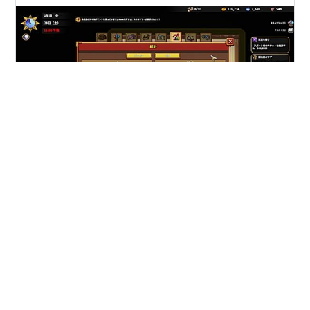
今回もサンヘイブンを進めていきます 前回は１年目が終
わって今回から２年目を遊んでいきます １年でがんばっ
たステータスはこんな感じ・・・ このゲーム、字が小さ
くて見にくいのも難点です 自分も４０近くなって近眼が
始まってきたのかもしれない
#
Sun haven
#
牧場物語
#
ゲーム