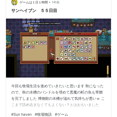
•
ゲームは１日１時間
1年前
サンヘイブン ５５日目
今回も牧場生活を進めていきたいと思います 秋になった
ので、秋の水槽のバンドルを埋めて悪魔の町の魚も寄贈
を完了しました 博物館の水槽が溢れて気持ちが悪いｗ こ
こまで詰め込まなくてもよくない？とはおもいました
#
Sun haven
#
牧場物語
#
ゲーム