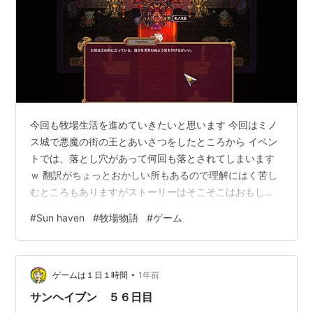
今回も牧場生活を進めていきたいと思います 今回はミノ
ス城で悪魔の街の王とあいさつをしたところから イベン
トでは、落とし穴があって何回も落とされてしまいます
ｗ 翻訳がちょっとおかしい所もあるので理解にはく苦し
むところもありますがストーリーはそこそこはおもしろ
いです そこそこねｗ
#
Sun haven
#
牧場物語
#
ゲーム
•
ゲームは１日１時間
1年前
サンヘイブン ５６日目