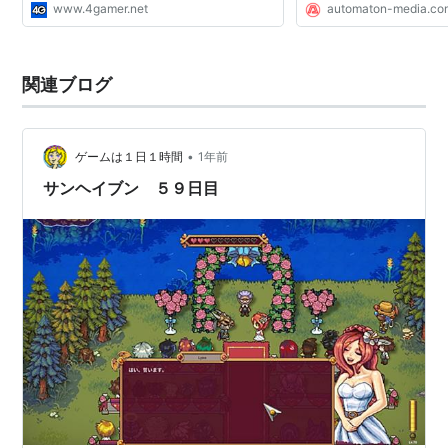
www.4gamer.net
automaton-media.co
関連ブログ
•
ゲームは１日１時間
1年前
サンヘイブン ５９日目