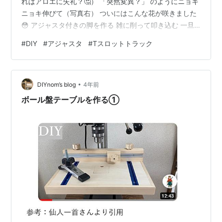
れはアロエに失礼？🤔） 「突然変異？」 のようにニョキ
ニョキ伸びて（写真右） ついにはこんな花が咲きました
😳 アジャスタ付きの脚を作る 雑に削って叩き込む 一旦
完成 Amazonで買い物をしたが アジャスタ付きの脚を作
#
DIY
#
アジャスタ
#
Tスロットトラック
る そんな日曜日ですが、 DIYerとしては 何か工作をした
いんですよね。 で、 今日はアジャスタ付きの脚を作って
みました。 DIYで、椅子やテーブルを作った時の4本脚っ
•
て 難しいですよね、長さを揃えるのが。 そんな時にバラ
DIYnom’s blog
4年前
ンスさせるのに便利そうな脚を作ろうと思いました。 …
ボール盤テーブルを作る①