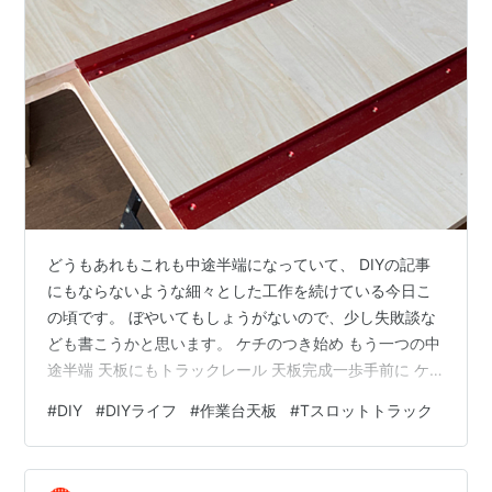
どうもあれもこれも中途半端になっていて、 DIYの記事
にもならないような細々とした工作を続けている今日こ
の頃です。 ぼやいてもしょうがないので、少し失敗談な
ども書こうかと思います。 ケチのつき始め もう一つの中
途半端 天板にもトラックレール 天板完成一歩手前に ケ
チのつき始め 少し作業を進めたいと思って作ったトリマ
#
DIY
#
DIYライフ
#
作業台天板
#
Tスロットトラック
ー用の治具。 blog.yutenji.biz 気合を入れて作った割に
は、イマイチな治具で参りました。 他人のYoutubeなど
を見て、 「おっ、便利そう。使えそう」 と思って、ほと