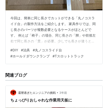
今回は、簡単に同じ長さでカットができる「丸ノコスラ
イド台」の製作方法をご紹介します。 家具作りでは、同
じ長さのパーツが複数必要となるケースがほとんどで
す。 例えば「椅子」の場合、同じ長さの「脚」や前後左
右で同じ長さの「貫」が必要。少しでも長さが違うとガ
タついてしまいます。 横切り盤やスライド丸ノコがあれ
#
DIY
#
治具
#
丸ノコスライド台
ば問題ありませんが、丸ノコしか持っていなくても、丸
#
ホールドダウンクランプ
#
Tスロットトラック
ノコスライド台を自作すれば、簡単に同じ長さの材をカ
ットすることができるようになります。 DIYの家具作り
には欠かせない治具なので、参考にしてください。 ▼完
関連ブログ
成した丸ノコスライド台。自作のホールドダウンクラン
プは無くても大丈夫。 ▼別の記事で紹介し…
•
還暦過ぎたエンジニアの挑戦
3年前
ちょっぴりおしゃれな作業用天板に