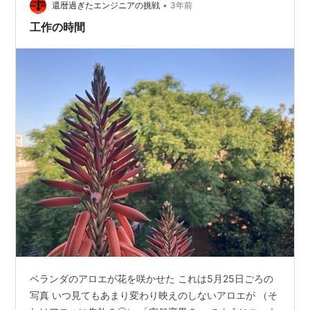
•
んど何も考えずに短絡的に真似して作った結果、 なんの
還暦過ぎたエンジニアの挑戦
3年前
ことはない、 トリマーのベースプレートが干渉してそ…
工作の時間
ベランダのアロエが花を咲かせた これは5月25日ごろの
写真 いつ見てもあまり変わり映えのしないアロエが （そ