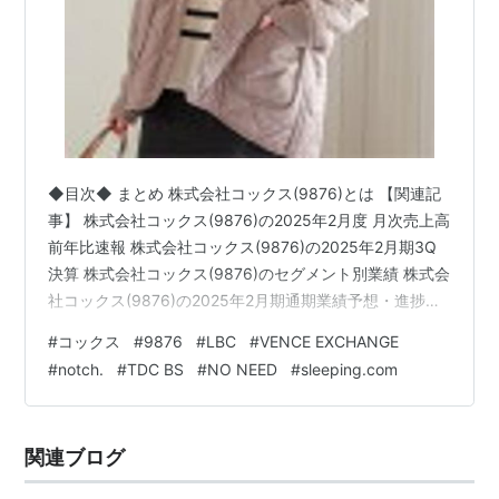
◆目次◆ まとめ 株式会社コックス(9876)とは 【関連記
事】 株式会社コックス(9876)の2025年2月度 月次売上高
前年比速報 株式会社コックス(9876)の2025年2月期3Q
決算 株式会社コックス(9876)のセグメント別業績 株式会
社コックス(9876)の2025年2月期通期業績予想・進捗率
株式会社コックス(9876)の配当利回り 株式会社コックス
#
コックス
#
9876
#
LBC
#
VENCE EXCHANGE
(9876)の株主優待 ブログをご覧頂き、ありがとうござい
#
notch.
#
TDC BS
#
NO NEED
#
sleeping.com
ます。 私は「shousanshouuo」と申します。 中小型バリ
ュー株を中心とした長期投資スタンスで、 兼業投資家と
して活動しています。 皆さんは、イオンモールに行った
関連ブログ
ときに…