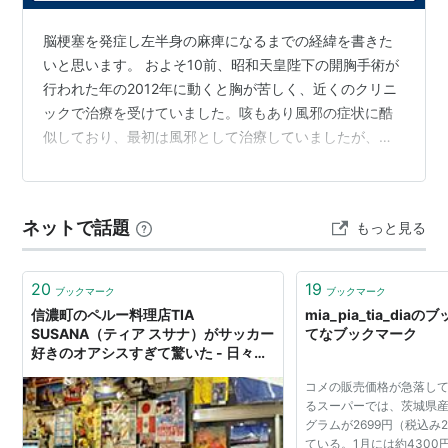
アーティスト:
TiA
出版社/メーカー:
エピックレコードジ
脳梗塞を発症し左半身の麻痺になるまでの経緯を書きた
ャパン
いと思います。 およそ10前、昭和天皇陛下の開胸手術が
発売日:
2004/06/09
行われた年の2012年に動くと胸が苦しく、近くのクリニ
メディア:
CD
クリック
: 5回
ックで治療を受けていました。咳もあり風邪の症状に酷
この商品を含むブログ (9件) を見る
似しており、最初は風邪として治療していましたが、下
の血圧が高く、医師がニトロの舌下錠を処方し念のため
聖路加病院に予約を入れて検査待ちをしていましたが、
流星(CCCD)
大きな病気の経験がないため、大丈夫だとたかをくくっ
アーティスト:
TiA,Natsumi
ネットで話題
もっと見る
ていました。そんな自分でも動くことができなくなる症
Kobayashi,Kei Kawano
状が出始め、悠長にしているわけにはいかないと思い直
出版社/メーカー:
エピックレコードジ
ャパン
ぐに診てもらえる病院として女子医大を受診し、外来診
20
19
ブックマーク
ブックマーク
発売日:
2004/08/04
療だけでは診断つかなかったのですが、その時…
信濃町のペルー料理店TIA
mia_pia_tia_diaの
メディア:
CD
SUSANA（ティア スサナ）がサッカー
てなブックマーク
クリック
: 6回
好きのオアシスすぎて驚いた - 日々の
この商品を含むブログ (6件) を見る
こと
コメの販売価格が急落し
るスーパーでは、茨城県産
ねがい / バースデーイヴ
グラムが2699円（税込み
ている。1月には約430