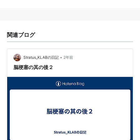
とを志す。
14歳のときに作詞・作曲を始め、初めて書いた「Every
time」が関係者の注目を集め、2004年6月9日、シンガ
ー"TiA"としてデビュー。
関連ブログ
生年月日 ・・・ 1987/ 06/ 11
•
Stratus_KLABの日記
2年前
出身地 ・・・ 神奈川県横浜市
脳梗塞の其の後２
Discography
Epic Records Japan / Sony Music Entertainment
Japan
【Single】
Every time(CCCD)