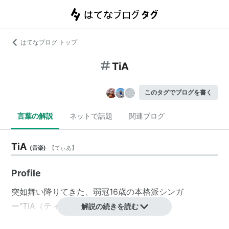
はてなブログ トップ
TiA
このタグでブログを書く
言葉の解説
ネットで話題
関連ブログ
TiA
(
音楽
)
【
てぃあ
】
Profile
突如舞い降りてきた、弱冠16歳の本格派シンガ
ー“TiA（ティア）”。
解説の続きを読む
音楽好きな家庭に育ち、幼い頃より自然と歌手になるこ