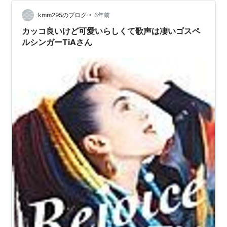
でも、自分で自分の声に気づきました。 「だひひゃうぶ
•
だはあ」 喋れていないのです。 そして、自力で立ってい
kmm295のブログ
6年前
ることもできない状態でした。 ベンチプレスに腰を下ろ
カッコ良いけど可愛いらしくて歌声は凄いゴスペ
し、家内が私を落ち着けます。 右半…
ルシンガーTiAさん