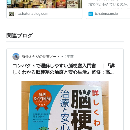
アーティスト:
TiA,渡辺なつみ,H.U.B.,
場で何が起きているのか。
大野宏明,Face 2 fAKE
なコメ高値で、消費者の
出版社/メーカー:
エピックレコードジ
risa.hatenablog.com
b.hatena.ne.jp
それにより卸問屋では今
ャパン
庫過多となった。2か...
発売日:
2004/11/17
メディア:
CD
購入
: 1人
クリック
: 8回
関連ブログ
この商品を含むブログ (4件) を見る
•
海外オヤジの読書ノート
4年前
Promise
コンパクトで理解しやすい脳梗塞入門書 ｜『詳
アーティスト:
TiA
しくわかる脳梗塞の治療と安心生活』監修：高木
出版社/メーカー:
ERJ
発売日:
2005/08/03
誠、四津良平
メディア:
CD
クリック
: 4回
この商品を含むブログ (15件) を見る
ずっと ずっと…
アーティスト:
TIA,藤井丈司,河野圭
出版社/メーカー:
エピックレコードジ