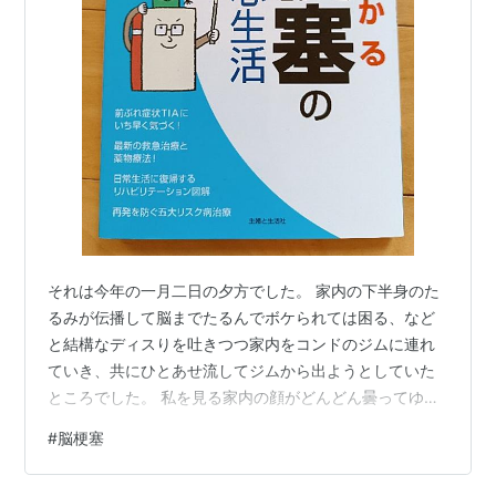
ャパン
発売日:
2006/03/24
メディア:
CD
クリック
: 4回
この商品を含むブログ (4件) を見る
【Album】
humming(期間限定)
それは今年の一月二日の夕方でした。 家内の下半身のた
アーティスト:
TiA
るみが伝播して脳までたるんでボケられては困る、など
出版社/メーカー:
エピックレコードジ
と結構なディスりを吐きつつ家内をコンドのジムに連れ
ャパン
発売日:
2004/12/15
ていき、共にひとあせ流してジムから出ようとしていた
メディア:
CD
ところでした。 私を見る家内の顔がどんどん曇ってゆき
購入
: 1人
クリック
: 9回
ます。家内は私に近寄ると、やおら私の右腕をグイと引
この商品を含むブログ (17件) を見る
#
脳梗塞
っ張り上げます。え？ 何するんだよ！やめてくれよ、大
丈夫だから。いやほんと大丈夫だから。大丈夫だから。