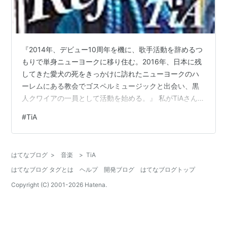
『2014年、デビュー10周年を機に、歌手活動を辞めるつ
もりで単身ニューヨークに移り住む。2016年、日本に残
してきた愛犬の死をきっかけに訪れたニューヨークのハ
ーレムにある教会でゴスペルミュージックと出会い、黒
人クワイアの一員として活動を始める。』 私がTiAさんを
知ったのは多分3年前かな…とは思っています。 まあ、そ
#
TiA
んなに時期はハッキリは覚えていないですが、この動画
を見つけてビビッとくる歌声でしたので、印象に残った
事は覚えています。 www.youtube.com 2014年に上げら
はてなブログ
>
音楽
>
TiA
れた動画ですが今聴いても良い歌声です。 曲も結構好き
はてなブログ タグとは
ヘルプ
開発ブログ
はてなブログトップ
ですね…お世辞にも売れそうとは思えませんでしたが。
でも、…
Copyright (C) 2001-
2026
Hatena.