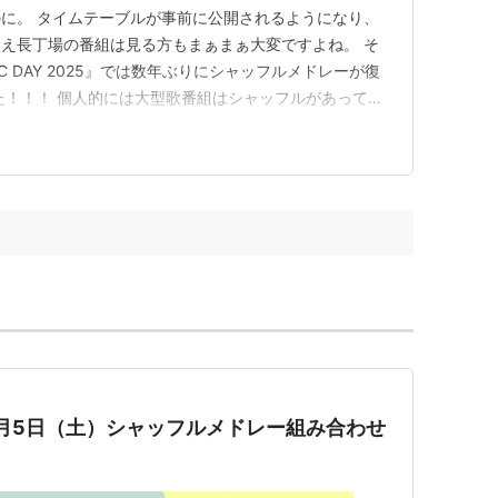
に。 タイムテーブルが事前に公開されるようになり、
え長丁場の番組は見る方もまぁまぁ大変ですよね。 そ
IC DAY 2025』では数年ぶりにシャッフルメドレーが復
た！！！ 個人的には大型歌番組はシャッフルがあってな
パフォーマンスを見たいだけなら、CDTVで充分だもん
メドレーはやっぱり楽しくて。だけどちょっと寂しかったな
。 …
AY】7月5日（土）シャッフルメドレー組み合わせ