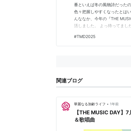
番といえば冬の風物詩だったの
色々把握しやすくなったとはい
んななか、今年の『THE MUS
活しました。 よっ待ってまし
んぼだと思っています。単純に
#
TMD2025
(笑) 久しぶりのシャッフル
ぁ。っていうオタクの戯言です
関連ブログ
•
華麗なる加齢ライフ
1年前
【THE MUSIC D
＆歌唱曲