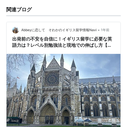
関連ブログ
•
Abbeyに恋して そわかのイギリス留学情報Navi
1年前
出発前の不安を自信に！イギリス留学に必要な英
語力は？レベル別勉強法と現地での伸ばし方【元
留学生のリアル奮闘記】