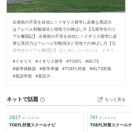
出発前の不安を自信に！イギリス留学に必要な英語力
は？レベル別勉強法と現地での伸ばし方【元留学生のリ
アル奮闘記】 出発前の不安を自信に！イギリス留学に必
要な英語力は？レベル別勉強法と現地での伸ばし方【元
留学生のリアル奮闘記】 はじめに ぶっちゃけ、イギリス
留学にどれくらいの英語力が必要？【目的別レベルの目
#
イギリス
#
イギリス留学
#
TOEFL
#
IELTS
安】 【私のリアル奮闘記】基準点に届かなかった私が、
#
留学体験談
#
留学準備
#
TOEFL対策
#
IELTS対策
イギリス留学の夢を掴むまで 【レベル別】出発前にやっ
#
英語学習
#
英語力
ておきたい！効果的な英語勉強法 【私の体験談②】現地
に行ったら本当に伸びた！魔法のような1ヶ月の物語 現地
で英語力をさらにブーストさせる！3つのコツ まとめ：
ネットで話題
もっと見る
あなたの努力は、決して裏切らない。…
2827
741
ブックマーク
ブックマーク
TOEFL対策スクールナビ
TOEFL対策スクール