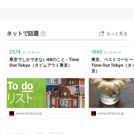
ジュノの三人による、東京を舞台にしたオムニバス映
画。2008年、仏日韓合作。主題歌はHASYMOによ
る"Tokyo Town Pages"。
ネットで話題
もっと見る
＜インテリア・デザイン＞
監督・共同脚本：ミシェル・ゴンドリー
2574
1860
ブックマーク
ブックマーク
原作・共同脚本：ガブリエル・ベル（"Cecil and
東京でしかできない88のこと - Time
東京、ベストコーヒー
Jordan in NewYork"）
Out Tokyo（タイムアウト東京）
Time Out Tokyo
京）
音楽：エティエンヌ・シャリー
主演：藤谷文子／加瀬亮／伊藤歩
＜メルド＞
監督・脚本：レオス・カラックス
www.timeout.jp
www.timeout.jp
主演：ドゥニ・ラヴァン／ジャン＝フランソワ・バ
ルメール／石橋蓮司