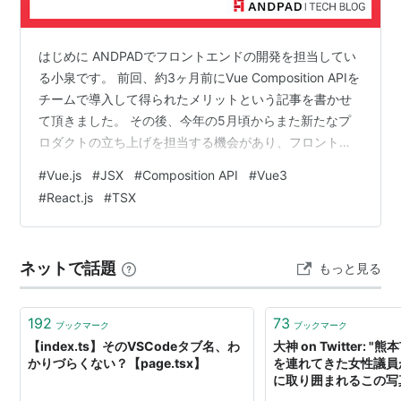
はじめに ANDPADでフロントエンドの開発を担当してい
る小泉です。 前回、約3ヶ月前にVue Composition APIを
チームで導入して得られたメリットという記事を書かせ
て頂きました。 その後、今年の5月頃からまた新たなプ
ロダクトの立ち上げを担当する機会があり、フロントの
技術選定についていろいろ検討する中で、Vue.jsでもJSX
#
Vue.js
#
JSX
#
Composition API
#
Vue3
を使って書けること、かなり導入しやすくなっているこ
#
React.js
#
TSX
とを知りました。 そこで、Nuxt Composition API + TSX
という組み合わせを採用してみたところ、かなり使いや
すく、Vue と React のいいとこ取りができて最高 なので
ネットで話題
もっと見る
はないかとさえ思い…
192
73
ブックマーク
ブックマーク
【index.ts】そのVSCodeタブ名、わ
大神 on Twitter:
かりづらくない？【page.tsx】
を連れてきた女性議員
に取り囲まれるこの写
ずあり得ないし日本が