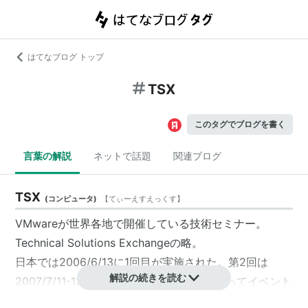
はてなブログ トップ
TSX
このタグでブログを書く
言葉の解説
ネットで話題
関連ブログ
TSX
(
コンピュータ
)
【
てぃーえすえっくす
】
VMwareが世界各地で開催している技術セミナー。
Technical Solutions Exchangeの略。
日本では2006/6/13に1回目が実施された。第2回は
解説の続きを読む
2007/7/11-12に実施。VCP取得者増加に伴ってイベント
としてもかなり拡大してきた。