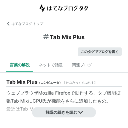
はてなブログ トップ
Tab Mix Plus
このタグでブログを書く
言葉の解説
ネットで話題
関連ブログ
Tab Mix Plus
(
コンピュータ
)
【
たぶみっくすぷらす
】
ウェブブラウザMozilla Firefoxで動作する、タブ機能拡
張Tab MixにCPU氏が機能をさらに追加したもの。
最近はTab Mixよりも人気。
解説の続きを読む