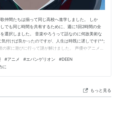
歌仲間たちは揃って同じ高校へ進学しました。 しか
しでも同じ時間を共有するために、週に1回2時間の全
を選択しました。 音楽やろうって話なのに何故美術な
気付けば良かったのですが、人生は時既に遅しです(^^;
彼の家に遊びに行って謎が解けました。 声優やアニメの
その筋の友人が美術を選択したため、彼がそれに合わせた
優
#
アニメ
#
エバンゲリオン
#
DEEN
合わされたわてくしは成れの果て 中学時代にDEENの
めに
合いな…
もっと見る