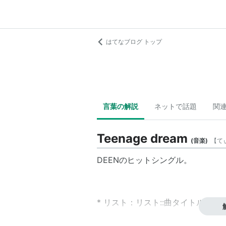
はてなブログ トップ
言葉の解説
ネットで話題
関
Teenage dream
(
音楽
)
【
て
DEENのヒットシングル。
*
リスト
：
リスト::曲タイトル