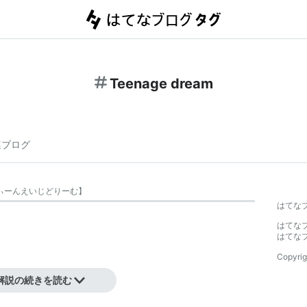
Teenage dream
連ブログ
ぃーんえいじどりーむ
】
はてな
はてな
はてな
Copyrig
解説の続きを読む