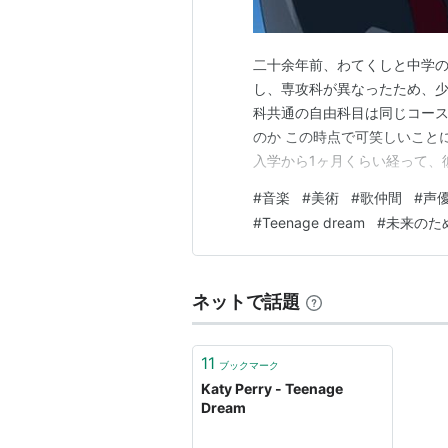
二十余年前、わてくしと中学の
し、専攻科が異なったため、少
科共通の自由科目は同じコース
のか この時点で可笑しいことに
入学から1ヶ月くらい経って、
CDばかりに様変わりしてた 
#
音楽
#
美術
#
歌仲間
#
声
ものと思われます。 二次的に
#
Teenage dream
#
未来のた
「Teenage dream」を歌い
ネットで話題
11
ブックマーク
Katy Perry - Teenage
Dream