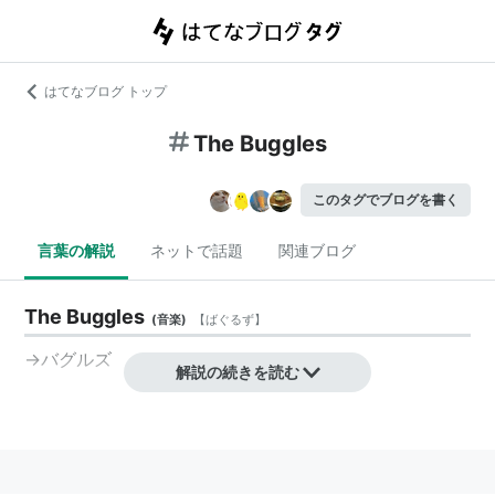
はてなブログ トップ
The Buggles
このタグでブログを書く
言葉の解説
ネットで話題
関連ブログ
The Buggles
(
音楽
)
【
ばぐるず
】
→バグルズ
解説の続きを読む