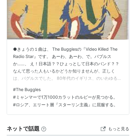
●きょうの１曲は、 The Bugglesの『Video Killed The
Radio Star』です。 あーわ、あーわ、で。バブルス
か……、 え！日本語？？ひょっとして日本のバンド？？
なんて思った人もいるかどうか知りませんが、正しく
は、バグルスでした。 80年代のイギリス、のいわゆる、
ニューウェーブの旗手として活躍したバンド。 ニューウ
#
The Buggles
ェーブとは、 イギリスで、パンクロックが隆盛を極め、
#
ミャンマーで1万1000カラットのルビーが見つかる。
イギリス全土を焼き尽くし、 そしてあっという間に衰退
#
ロシア、エリート層『スターリン主義』に屈服する。
した後、 その焼け野原を養分にして、『焼き畑農業』的
に萌芽した新しいジャンル。 それが、ニューウェーブ。
古くなっても、ニューウェーブ。 でも、さ、…
ネットで話題
もっと見る