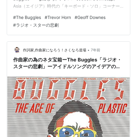
Asia（エイジア）時代の「キーボード・ソロ」コーナー
でもコレの一節をつま弾いて喝采を浴びてたんだから……
#
The Buggles
#
Trevor Horn
#
Geoff Downes
――の、ラストアルバム（2作目だけど）。 私はコッチ
#
ラジオ・スターの悲劇
の方が結構好きでしてね。この前後にTrevor Hornと
Geoff DownesはYesに出入りしたんですけど、彼らの参
加作であったYes…
•
作詞家,作曲家になろう！さくなろ道場
7年前
作曲家の為のネタ宝箱ーThe Buggles「ラジオ・
スターの悲劇」ーアイドルソングのアイデアの宝
庫