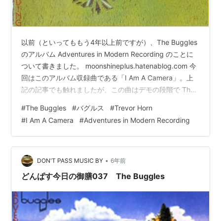
以前（といってももう4年以上前ですが）、The Buggles
のアルバム Adventures in Modern Recording のことに
ついて書きました。 moonshineplus.hatenablog.com 今
回はこのアルバム収録曲である「I Am A Camera」。上
記の記事でも触れましたが、この曲はデモの段階で The
Buggles の二人（Trevor HornとGeoff Downes）によっ
#
The Buggles
#
バグルス
#
Trevor Horn
て制作されたもので、Yesのアルバム Drama で採用さ
#
I Am A Camera
#
Adventures in Modern Recording
れ、バンドメンバーによってアレンジされた「Into The
Lens」という曲としてリリースされた経緯があります。
w…
•
DON'T PASS MUSIC BY
6年前
どんぱす今日の御膳037 The Buggles