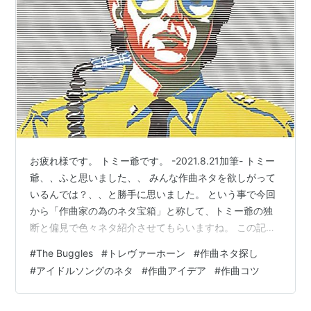
お疲れ様です。 トミー爺です。 -2021.8.21加筆- トミー
爺、、ふと思いました、、 みんな作曲ネタを欲しがって
いるんでは？、、と勝手に思いました。 という事で今回
から「作曲家の為のネタ宝箱」と称して、トミー爺の独
断と偏見で色々ネタ紹介させてもらいますね。 この記事
の内容は アイドルソングのネタ宝箱「The Buggles」ー
#
The Buggles
#
トレヴァーホーン
#
作曲ネタ探し
ラジオ・スターの悲劇ー 「The Buggles」物凄く綿密に
#
アイドルソングのネタ
#
作曲アイデア
#
作曲コツ
計算されたエレクトリック・ポップja.wikipedia.org －
「The Buggles」のwikipediaから引用－ ただ聞く、何と
なく聞く、、は目の前にある大魚を逃す羽目に 音の中に