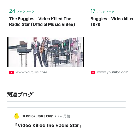
24
17
ブックマーク
ブックマーク
The Buggles - Video Killed The
Buggles - Video kille
Radio Star (Official Music Video)
1979
www.youtube.com
www.youtube.com
関連ブログ
•
sukerokutan’s blog
7ヶ月前
『Video Killed the Radio Star』