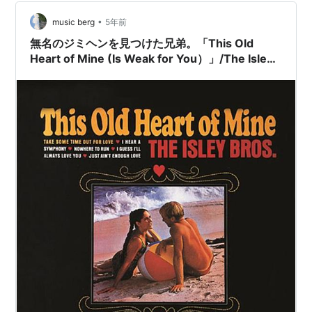
Brother アイズレー・ブラザーズ R&B／ソウル ¥255
•
provided courtesy of iTunes …
music berg
5年前
無名のジミヘンを見つけた兄弟。「This Old
Heart of Mine (Is Weak for You）」/The Isley
Brothers)