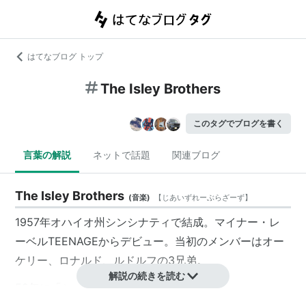
はてなブログ トップ
The Isley Brothers
このタグでブログを書く
言葉の解説
ネットで話題
関連ブログ
The Isley Brothers
(
音楽
)
【
じあいずれーぶらざーず
】
1957年オハイオ州シンシナティで結成。マイナー・レ
ーベルTEENAGEからデビュー。当初のメンバーはオー
ケリー、ロナルド、ルドルフの3兄弟。
解説の続きを読む
59年に「シャウト」がヒット。