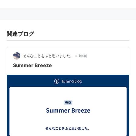
62年には「ツイスト＆シャウト」が全米17位を記録、
この曲は後にビートルズに取り上げて世界的にヒットし
たことでも有名。
66年から68年までは
モータウン
と契約。その後は自身
関連ブログ
のレーベルT-Neckから全ての作品を発表。
69年「イッツ・ユア・シング」が初のミリオン・セラ
•
そんなことをふと思いました。
1年前
ーに。R&BチャートNo.1はもちろん、ポップ・チャート
Summer Breeze
でも２位を記録してグラミー賞も受賞。
73年ディストリビュート契約を当時のCBSと結ぶ。アー
ニー、マーヴィンの兄弟と従兄弟のクリス・ジャスパー
が加入して6人組となったアイズレーはアルバム『３＋
３』を発表。「ソウル・レディThat Lady」が全米第６
位を記録。シールズ＆クロフトのカバー「サマー・ブリ
ーズ」もヒット。