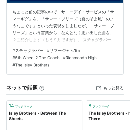
83年名バラード、「シルクの似合う夜Between The
Sheets」を収録した『シルクの似合う夜』を最後にグル
ちょっと前の記事の中で、サニーデイ・サービスの「サ
ープは分裂。アーニー、マーヴィン、クリスの3人がア
マーギグ」を、「サマー・ブリーズ（夏のそよ風）のよ
イズレー・ジャスパー・アイズレーとして『キャラバ
うな曲です」といった表現をしましたが、「サマー・ブ
リーズ」という言葉から、なんとなく思い出した曲を、
ン・オブ・ラヴ』をオーケリー、ルドルフ、ロナルドの
２曲紹介します（もう９月ですが）。 スチャダラパー／
3人はアイズレー・ブラザーズとして『マスター・ピー
「サマージャム'95」 １曲目は、スチャダラパーの「サマ
ス』を発表した後は個人での活動の時代に。
#
スチャダラパー
#
サマージャム'95
ージャム'95」。 夏の曲で、「＂アレ なんかいい風＂と
#
5th Wheel 2 The Coach
#
Richmondo High
かね」というリリックがあるので。 「サマージャム'95」
86年3月31日長兄であるオーケリーが病気のため48歳で
#
The Isley Brothers
は、アルバム「5th Wheel 2 The Coach」に収録されて
急死。
いて、E-muのサンプラー、SP-1200が大活躍のアルバム
近年はロナルド、マーヴィン、アーニーの3人でアイズ
です（最近、レコードで再発されたみたいです）。 ス…
ネットで話題
もっと見る
レー・ブラザーズを再結成。
最近もオリジナルアルバム『Eternal』、
R.Kelly
のアル
14
8
ブックマーク
ブックマーク
バム参加など活躍中。
Isley Brothers - Between The
The Isley Brothers - 
Sheets
There