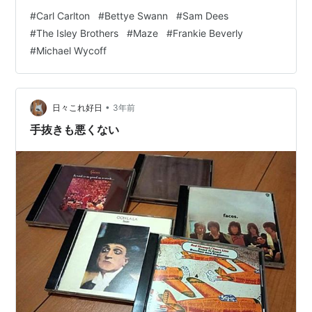
と 体が動き出しちゃう！ ▼この人たちの動画はいつもゴ
#
Carl Carlton
#
Bettye Swann
#
Sam Dees
キゲン！www.youtube.com ゲット・ダウン・オン・イ
#
The Isley Brothers
#
Maze
#
Frankie Beverly
ット クール&ザ・ギャング R&B／ソウル ¥255 provided
#
Michael Wycoff
courtesy of iTunes ベスト・オブ・クール&ザ・ギャング
[ クール&ザ・ギャング ] …
•
日々これ好日
3年前
手抜きも悪くない