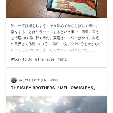
週に一度は楽をしよう。そう決めてからしばらく経つ。
楽をする、とはリラックスするという事で、簡単に言う
と近場の銭湯に行く事だ。夏場はシャワーばかり。自宅
の風呂とて体洗いに1分、湯船に2分。合計3分もかからず
に出てくるのだからまったくカラスの行水なのだ。しか
し近場の銭湯に行くと15分くらいかけてゆっくりと入浴
#
Work To Do
#
The Faces
#
銭湯
する。すると体は随分と癒される。銭湯と言っても温泉
や炭酸泉もある。 そんな週一度の贅沢をすると、体は伸
びきってしまいとても夕食など作る気がしなくなるのだ
•
った。あらためてスーパーで食材を買ってレジに並ぶ気
ありのままに生きる
3年前
もしない。まぁ今日は良いか、と家内と話をしてお弁当
THE ISLEY BROTHERS 「MELLOW ISLEYS」
屋に行く事も多い。10分も待っていると出来…