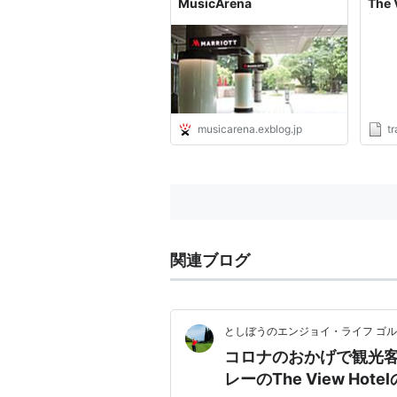
MusicArena
The 
旅行
所だ
記 K-
CHA
musicarena.exblog.jp
tr
関連ブログ
としぼうのエンジョイ・ライフ ゴ
コロナのおかげで観光客
レーのThe View Ho