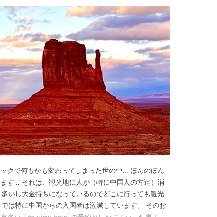
ックで何もかも変わってしまった世の中… ほんのほん
ます… それは、観光地に人が（特に中国人の方達）消
も多いし大金持ちになっているのでどこに行っても観光
カでは特に中国からの入国者は激減しています。 そのお
 The view hotel の予約がしやすくなった事！ コ