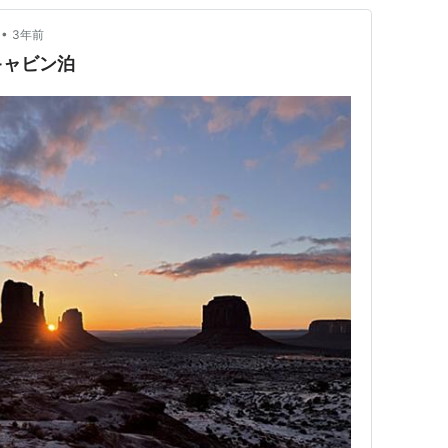
•
3年前
キャビン泊