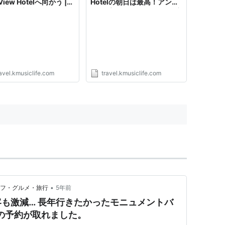
View Hotelへ向かう |
Hotelの朝日は最高！アンテ
ブログ 本当に行った場
ロープキャニオンはもう一度
けを紹介する本音型旅行
行きたい 2013年 | 旅行ブロ
MUSICLIFE TRAVEL
グ 本当に行った場所だけを
NNEL
紹介する本音型旅行記 K-
MUSICLIFE TRAVEL
CHANNEL
avel.kmusiclife.com
travel.kmusiclife.com
•
ルフ・グルメ・旅行
5年前
も激減… 長年行きたかったモニュメントバ
telの予約が取れました。