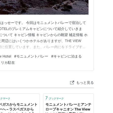
はっせーです。 今回はモニュメントバレーで宿泊して
 HOTELのプレミアムキャビンについて紹介していきま
について キャビン情報 キャビンからの眺望 補足情報 ホ
周辺にはいくつかホテルがありますが、THE VIEW
場所に位置しています。また、バレー内にをドライブする
す。 THE VIEW HOTELのOFFICIAL SITE
w Hotel
#
モニュメントバレー
#
キャビンに泊まる
 THE VIEW HOTELは通常のホテ…
メリカ駐在
もっと見る
7
ックマーク
ブックマーク
ベガスからモニュメント
モニュメントバレーとアンテ
ーへ – ラスベガスから
ロープキャニオン The View