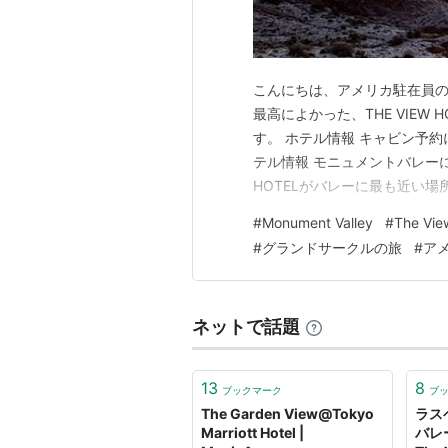
こんにちは、アメリカ駐在員の
最高によかった、THE VIEW
す。 ホテル情報 キャビン予約
テル情報 モニュメントバレーに
HOTELがバレーに最も近い
道もこのホテルの敷地内から通じていま
#
Monument Valley
#
The Vie
monumentvalleyview.com
#
グランドサークルの旅
#
ア
ネットで話題
13
8
ブックマーク
ブ
The Garden View@Tokyo
ラス
Marriott Hotel |
バレ