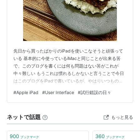
先日から買ったばかりのiPadを使いこなそうと頑張って
いる 基本的に今使っているiMacと同じことが出来る筈
で、このブログを書くには何も問題はない筈がこれが
中々難しい もうこれは慣れるしかないと言うことで今日
はこのブログをiPadで書いているが、やはりいつもの倍
くらいはかかる気がする 何事も最初はそんなものだと割
#
Apple iPad
#
User Interface
#
試行錯誤の日々
り切ってやるしかなさそうだ さて、昨日の晩ご飯 この日
は例によって休肝日、コメのご飯の日と言うことでそう
いえば長らくキーマカレーなんてのを食べてなかったこ
ネットで話題
もっと見る
とに気がついた 何を食べるかが決まればあとは簡単、玉
ねぎ、ニンジン、ピーマンにマッシュルームを全て微塵
切り それを牛豚合い挽き肉と一…
900
360
ブックマーク
ブックマーク