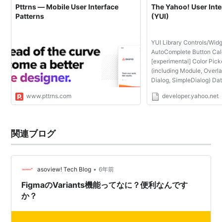
Pttrns — Mobile User Interface
The Yahoo! User Inte
Patterns
(YUI)
YUI Library Controls/Widg
AutoComplete Button Cal
[experimental] Color Pick
(including Module, Overlay
Dialog, SimpleDialog) Da
ImageCropper Layout Ma
www.pttrns.com
developer.yahoo.net
Text Editor Slider TabVi
Uploader [experimental] 
Too...
関連ブログ
•
asoview! Tech Blog
6年前
FigmaのVariants機能ってなに？便利なんです
か？