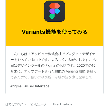
こんにちは！アソビュー株式会社でプロダクトデザイナ
ーをやっている山中です。よろしくおねがいします。 今
回はデザインツールの Figma のお話です。2020年の10
月末に、アップデートされた機能の Variants機能 を触っ
てみたので、使い方や所感、今後の話を少し記載してい
ければと思います。 Variants機能って？ Figma公式のド
#
figma
#
User Interface
キュメントにもありますが、かんたんに書くと、同じよ
うな複数のコンポーネントをまとめる機能です。ボタン
の例がわかりやすいと思うので、そちらで紹介していき
はてなブログ
>
コンピュータ
>
User Interface
ます。 Buttonの種類 上の画像のように、 色 大きさ アク