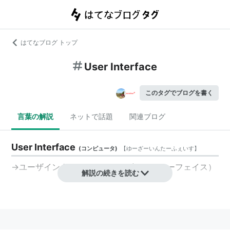
はてなブログ トップ
User Interface
このタグでブログを書く
言葉の解説
ネットで話題
関連ブログ
User Interface
(
コンピュータ
)
【
ゆーざーいんたーふぇいす
】
→
ユーザインタフェース
（
ユーザーインターフェイス
）
解説の続きを読む