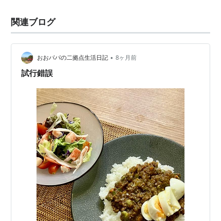
関連ブログ
•
おおパパの二拠点生活日記
8ヶ月前
試行錯誤