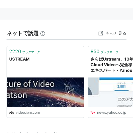
Ustream is a platform that provides live
interactive video for everyone. Anyone with a
camera and an Internet connection can use
ネットで話題
もっと見る
Ustream to broadcast to a global audience.
http://ustream.tv/
2220
850
ブックマーク
ブックマーク
USTREAM
さらばUstream、10
Cloud Videoへ完
Streaming Video Platform & Hosting Services |
エキスパート - Yaho
Watson Media
2013年2月19日、有料配信サービス「Open Pay-per-
view」を正式版として提供すると発表した。
Ustream、有料配信サービスを正式に開始 - ITmedia
video.ibm.com
news.yahoo.co.jp
NEWS