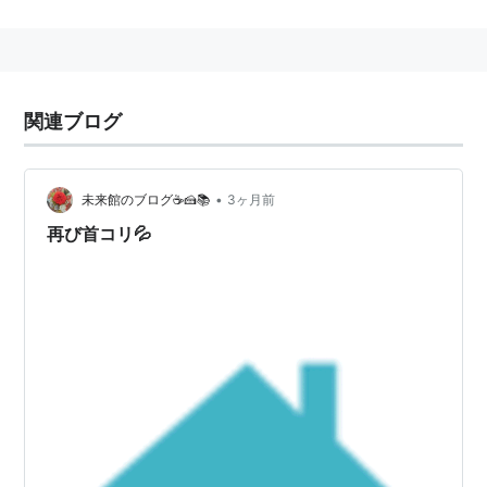
主な症状
目の症状：ドライアイ、充血、視力低下など
体の症状：首、腰、肩のこり、痛みなど
心の症状：食欲減退、不安感、抑うつ症状など
関連ブログ
予防法
•
未来館のブログ☕🍰📚
3ヶ月前
長時間の作業を行う際には1時間に10分程度の適度な
再び首コリ💦
休息を取り、軽い体操をして体をほぐしたり、遠く
の景色を見て眼の疲れを取る
ディスプレイの位置を目の高さよりも低くセッティ
ングしたり、また反射光を抑えるフィルターを装着
する
暗い室内と明るいディスプレイとの極端な差は不快
グレアと呼ばれる刺激を長時間もたらすため、室内
の照明環境のバランスを保つ