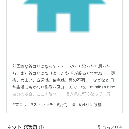
http://www.mhlw.go.jp/houdou/2002/04/h0405-
4.html
前回急な首コリになって・・・ やっと治ったと思った
ら、また首コリになりました💦 首が凝るとですね・・ 頭
痛、めまい、疲労感、倦怠感、胃の不調・・などなど 日
常生活にもかなり影響を及ぼすんですね。 miraikan.blog
自分の場合、ここ１週間・・ 首が急に堅くなって、肩や
ら腰やら全身に疲労感が広がって、 胃に負担もかか
#
首コリ
#
ストレッチ
#
疲労回復
#
VDT症候群
り・・もの凄い倦怠感に襲われました💦 でもある程度筋
トレをして、マッサージをするとスッと治まるんですよ
ね。 最初はＶＤＴ症候群を疑ったのですが、 眼科の検査
ネットで話題
もっと見る
ではドライアイではないようでしたので、 整形外科の方