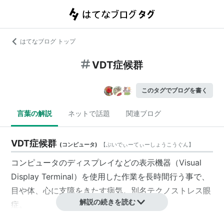
はてなブログ トップ
VDT症候群
このタグでブログを書く
言葉の解説
ネットで話題
関連ブログ
VDT症候群
(
コンピュータ
)
【
ぶいでぃーてぃーしょうこうぐん
】
コンピュータのディスプレイなどの表示機器（Visual
Display Terminal）を使用した作業を長時間行う事で、
目や体、心に支障をきたす病気。別名テクノストレス眼
解説の続きを読む
症。