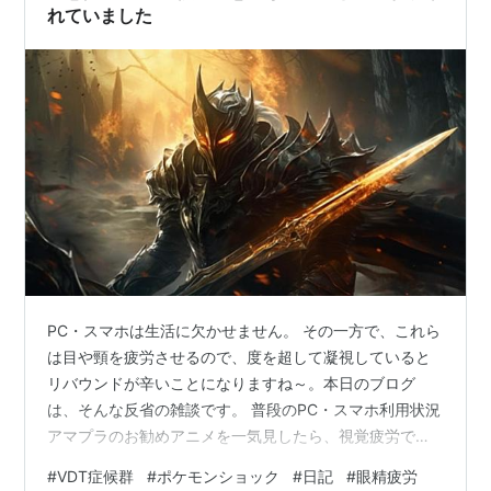
れていました
PC・スマホは生活に欠かせません。 その一方で、これら
は目や頸を疲労させるので、度を超して凝視していると
リバウンドが辛いことになりますね～。本日のブログ
は、そんな反省の雑談です。 普段のPC・スマホ利用状況
アマプラのお勧めアニメを一気見したら、視覚疲労で嘔
吐…。 普段のPC・スマホ利用状況自分のPC・スマホ利
#
VDT症候群
#
ポケモンショック
#
日記
#
眼精疲労
用時間は多分、多いほうです。 時間帯 利用状況 06:30 -