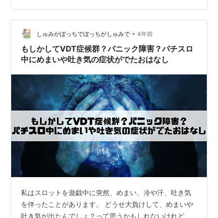
07:0007:40 - 08:00 証券口座チェック、ブログ見る
08:30 - 09:45 通勤中にスマホ閲覧 10:00 - 18:30 お仕
•
事でPC・スマホ見っぱなし ｶｯ 22:00 - 23:30 スマホか
しゅみがぼっちでぼっちがしゅみで
4年前
PCの…
もしかしてVDT症候群？パニック障害？パチスロ
中にめまいや吐き気の症状がでたおはなし
私はスロットを遊戯中に突然、めまい、冷や汗、吐き気
を伴ったことがあります。 どうせ大負けして、めまいや
吐き気が出たんでしょ？って思うかもしれないけれど、