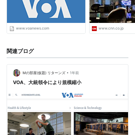
www.voanews.com
www.cnn.co.jp
関連ブログ
•
Mの部屋(仮題) リターンズ
1年前
VOA、大統領令により規模縮小