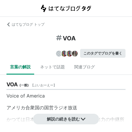
はてなブログ トップ
VOA
このタグでブログを書く
言葉の解説
ネットで話題
関連ブログ
VOA
(
一般
)
【
ぶいおーえー
】
Voice of America
アメリカ合衆国の国営ラジオ放送
かつては日本語放送も行われ、沖縄には大出力の中継所
解説の続きを読む
も存在した。現在も世界中に向け、英語を中心に各国語