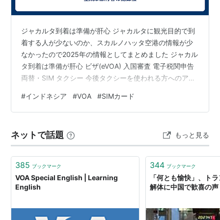
ジャカルタ到着は準備が肝心 ジャカルタに観光目的で到
着する人が少ないのか、スカルノハッタ空港の情報が少
なかったので2025年の情報としてまとめました ジャカル
タ到着は準備が肝心 ビザ(eVOA) 入国審査 電子税関申告
両替・SIM タクシー 今後タクシーを使われる方へのアド
バイス ビザ(eVOA) インドネシアでは観光目的でもビザ
#
インドネシア
#
VOA
#
SIMカード
が必要です。ビザは現地空港で入国審査前に申請するも
の(VOA)と、事前にインターネットで取得するもの
(eVOA)の二つあります。英語でのコミュニケーションに
ネットで話題
もっと見る
自信が無い場合や到着時の時間を有効活用したい場合は
eVOAをお勧めします。スカルノハッタ空港で確認した限
り、V…
385
344
ブックマーク
ブックマーク
VOA Special English | Learning
「何とも愉快」、トラ
English
解体に中国で歓喜の声