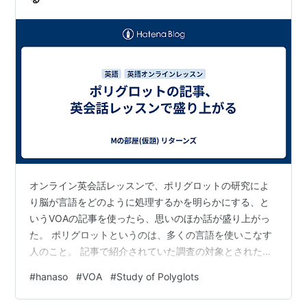
オンライン英会話レッスンで、ポリグロットの研究によ
り脳が言語をどのように処理するかを明らかにする、と
いうVOAの記事を使ったら、思いのほか話が盛り上がっ
た。 ポリグロットというのは、多くの言語を使いこなす
人のこと。 記事で紹介されていた調査の対象とされたポ
リグロットは34人で、彼らは5～54の言語を話す。 In a
#
hanaso
#
VOA
#
Study of Polyglots
new study, a team of scientists monitored the brain
activity of 34 polyglots. The polyglots spoke between