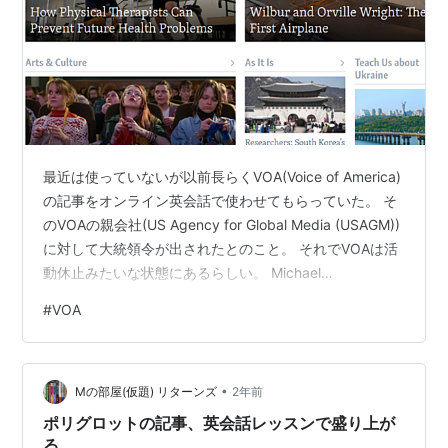
最近は使っていないが以前長らくVOA(Voice of America)
の記事をオンライン英会話で使わせてもらっていた。 そ
のVOAの親会社(US Agency for Global Media (USAGM))
に対して大統領令が出されたとのこと。 それでVOAは活
動休止みたいな状態にあるらしい。 Michael
Abramowitz, the director of VOA, said in a Facebook
#
VOA
post on Saturday that he was placed on leave, along
with “virtually the entire staff” of 1…
•
Mの部屋(仮題) リターンズ
2年前
ポリグロットの記事、英会話レッスンで盛り上が
る