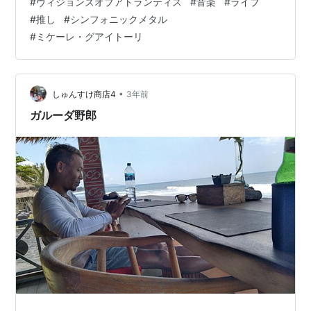
#
ヴィジョンズオブアトランティス
#
音楽
#
ライブ
#
推し
#
シンフォニックメタル
#
ミケーレ・グアイトーリ
•
しゅんすけ商店4
3年前
ガルーダ野郎