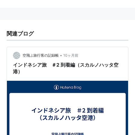
で放送されている。
周波数は17820KHzなど。
http://www.wavehandbook.com/jp/dig-voa-j.html
関連ブログ
•
空飛ぶ旅行客の記録帳
10ヶ月前
インドネシア旅 ＃2 到着編（スカルノハッタ空
港）