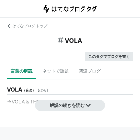
はてなブログ トップ
VOLA
このタグでブログを書く
言葉の解説
ネットで話題
関連ブログ
VOLA
(
音楽
)
【
ぼら
】
→VOLA＆THE ORIENTAL MACHINE
解説の続きを読む