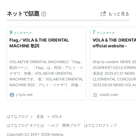
ネットで話題
もっと見る
9
7
ブックマーク
ブックマーク
Flag／VOLA & THE ORIENTAL
VOLA & THE ORIENT
MACHINE 歌詞
official website -
VOLA&THE ORIENTAL MACHINEの「Flag」
Skip to content NEWS 2
歌詞ページ。 「Flag」は、作詞：アヒト・イ
2026年6月13日(土)ORIE
ナザワ、作曲：VOLA&THE ORIENTAL
演決定 2025.07.31 NEW
MACHINEです。 歌：VOLA&THE ORIENTAL
(土)ORIENTAL CONCO
MACHINE 作詞：アヒト・イナザワ 作曲：
2025.06.06 NEWS 
VOLA&THE ORIENTAL MACHINE 再生させ
ールをプロデュース！！ 2025
j-lyric.net
volafc.com
る手段を選ばず 國を滅ぼす奴らが暗躍跋扈
2025年8月30日(土)ORIE
左に傾く君の姿勢の悪さを修正 deflationの ...
演決定 2025.03.25 NEW
(日)PLAY VO...
はてなブログ
>
音楽
>
VOLA
はてなブログ タグとは
ヘルプ
開発ブログ
はてなブログトップ
Copyright (C) 2001-
2026
Hatena.