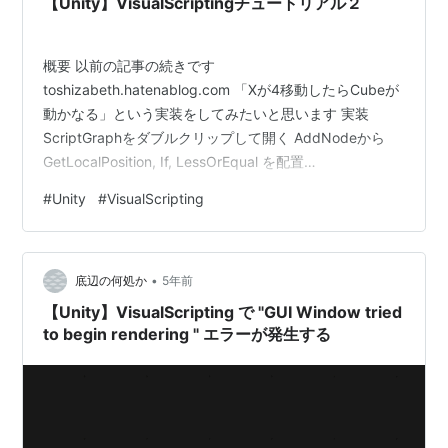
【Unity】VisualScriptingチュートリアル２
概要 以前の記事の続きです
toshizabeth.hatenablog.com 「Xが4移動したらCubeが
動かなる」という実装をしてみたいと思います 実装
ScriptGraphをダブルクリップして開く AddNodeから
GetLocalPosition, If, LessOrEqual を配置
GetLocalPositionから GetX を配置して LessOrEqual と
#
Unity
#
VisualScripting
結びつける LessOrEqualに4を入れる 各ユニットを結び
つける (途中からの動画ですが) 各種ユニットの役目です
が GetLocalPosition CubeのLocalPositionを取得するユ
•
ニッ…
底辺の何処か
5年前
【Unity】VisualScripting で "GUI Window tried
to begin rendering " エラーが発生する