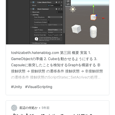
toshizabeth.hatenablog.com 第三回 概要 実装 1.
GameObjectの準備 2. Cubeを動かせるようにする 3.
Capsuleに衝突したことを検知するGraphを構築する 非
接触状態 → 接触状態 の遷移条件 接触状態 → 非接触状態
の遷移条件 接触状態のScriptStateにSetAcriveの処理を
書く 概要 先日、Unity公式のYoutubeチャンネルで素晴
#
Unity
#
VisualScripting
らしい動画が上がっていました www.youtube.com 今回
はこちらの動画を参考に、少しシンプルにしたものを手
元で再現してみようと思います 実装 キューブとカプセル
•
が配置されている世界で…
底辺の何処か
5年前