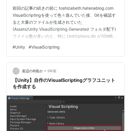
前回の記事の続きの前に toshizabeth.hatenablog.com
VisualScriptingを使って色々遊んでいた後、Gitを確認す
ると大量のファイルが生成されていた
(Assets/Unity.VisaulScripting.Generated フォルダ配下)
ファイル数が多いのと、特に UnitOptions.db が30MB近
く存在しているのが問題。 このままバージョン管理する
#
Unity
#
VisualScripting
のはいかがなものかと思いリファレンスを確認しました
docs.unity3d.com バージョン管理から除外する必要があ
るんですね(最初からそうしてほしい) 注：プロジェクト
•
にパブリックリポジトリを…
底辺の何処か
5年前
【Unity】自作のVisualScriptingグラフユニット
を作成する