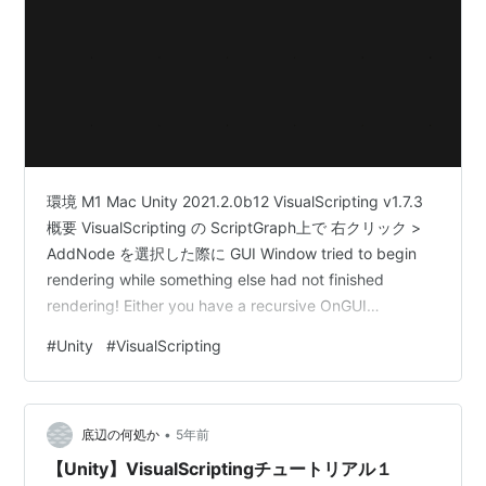
環境 M1 Mac Unity 2021.2.0b12 VisualScripting v1.7.3
概要 VisualScripting の ScriptGraph上で 右クリック >
AddNode を選択した際に GUI Window tried to begin
rendering while something else had not finished
rendering! Either you have a recursive OnGUI
rendering, or the previous OnGUI did not clean up
#
Unity
#
VisualScripting
properly. が発生しました。 Ad…
•
底辺の何処か
5年前
【Unity】VisualScriptingチュートリアル１