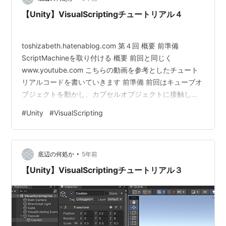
【Unity】VisualScriptingチュートリアル４
toshizabeth.hatenablog.com 第４回 概要 前準備
ScriptMachineを取り付ける 概要 前回と同じく
www.youtube.com こちらの動画を参考としたチュート
リアルコードを書いていきます 前準備 前回はキューブオ
ブジェクトを動かし、カプセルオブジェクトに接触した
際に頭上のオブジェクトのアクティブ/非アクティブを切
#
Unity
#
VisualScripting
り替えるVisualScriptを記述しました 今回は「カプセルオ
ブジェクトに接触した際に画面にテキストメッセージを
表示する」をやっていこうと思います Canvasを一つ作成
•
Canvas配下にMessageBoxという名前のGameObjec…
底辺の何処か
5年前
【Unity】VisualScriptingチュートリアル３