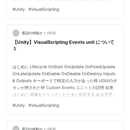
以下のようにCubeがスケールするアニメーションを作成
#
Unity
#
VisualScripting
して 半分の値のところにアニメーショントリガーを仕込
みます インスペクタから TriggerAnimationEvent を選択
します 今回は以下ようにパラメータを指定 これでグラフ
•
上からアニメー…
底辺の何処か
5年前
【Unity】VisualScripting Events unit について
１
はじめに Lifecycle OnStart OnUpdate OnFixedUpdate
OnLateUpdate OnEnable OnDisable OnDestroy Inputs
& Outputs キーボードで特定の入力があった時 UGUIのボ
タンが押された時 Custom Events ユニットの説明 結果
はじめに 画像をクリックしたときに反応する ある文字列
の通知が投げられたら反応する 開始時に一度だけ呼び出
#
Unity
#
VisualScripting
される (Start) 毎フレーム呼び出される (Update) などな
ど VisualScriptingにはいくつものイベントが存在してお
り Events unit と…
•
底辺の何処か
5年前