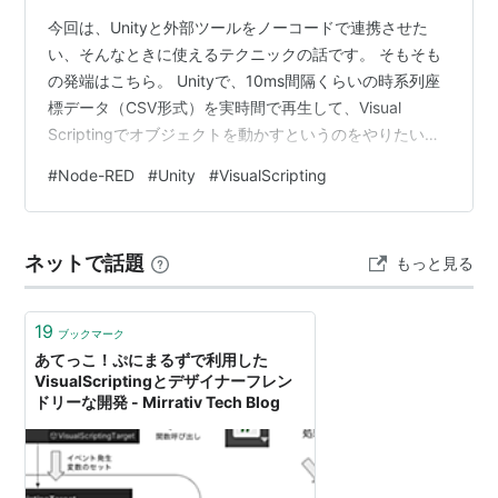
今回は、Unityと外部ツールをノーコードで連携させた
い、そんなときに使えるテクニックの話です。 そもそも
の発端はこちら。 Unityで、10ms間隔くらいの時系列座
標データ（CSV形式）を実時間で再生して、Visual
Scriptingでオブジェクトを動かすというのをやりたいん
だけど、なにかうまいやり方はないかな？ひとつ、外部
#
Node-RED
#
Unity
#
VisualScripting
で適当なスクリプトでCSVをパースして、OSCで値を渡
す案を思いついたのでとりあえずやってみよう— アツユ
キ (@aaa_tu) 2022年2月24日 リンク
ネットで話題
もっと見る
19
ブックマーク
あてっこ！ぷにまるずで利用した
VisualScriptingとデザイナーフレン
ドリーな開発 - Mirrativ Tech Blog