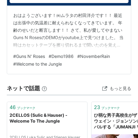
おはようございます！㈱ムラタの村田洋介です！！ 最近
は出張中の気温差に耐えられなくなってきています。 年
齢のせいだと断言します！！ さて、私が愛してやまない
Guns N RosesのDEMOがyoutube上で見つけました。 当
時はカセットテープを擦り切れるまで聞いたのを覚えて
います。 実家を建て替える際に紛失しましたが、惜しい
#
Guns N' Roses
#
Demo1986
#
NovemberRain
ことをしたと心に引っかかっていました。
#
Welcome to the Jungle
www.youtube.com 演奏も声も若い！！ そしてDEMOバ
ージョンで気に入った曲がもう一曲ありました。 それが
ピアノだけで歌われたNovemberRainです。
ネットで話題
もっと見る
www.youtube.com この曲がアルバムになると、…
46
23
ブックマーク
ブックマーク
2CELLOS (Sulic & Hauser) -
ひ弱な男子高校生がザ
Welcome To The Jungle
ウェイン・ジョンソン
バルする「JUMANJI: 
THE JUNGLE」最新
2CELLOS Luka Sulic and Stjepan Hauser