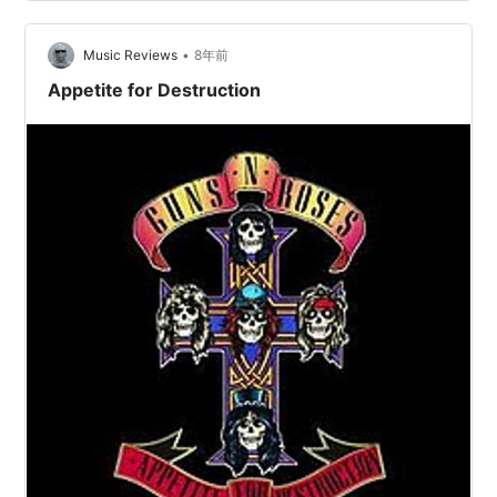
世間知らずの若者も あっという間に60代ですね いのち
短し（自分の人生に）恋せ…
•
Music Reviews
8年前
Appetite for Destruction