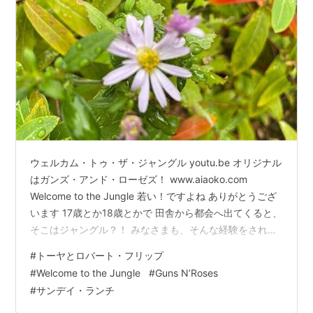
ウェルカム・トゥ・ザ・ジャングル youtu.be オリジナル
はガンズ・アンド・ローゼズ！ www.aiaoko.com
Welcome to the Jungle 若い！ですよね ありがとうござ
います 17歳とか18歳とかで 田舎から都会へ出てくると、
そこはジャングル？！ みなさまも、そんな経験をされま
したか？ アルバイト先のお姉さんと飲みに行ったら「怖
#
トーヤとロバート・フリップ
い人」と付き合ってるヒトだった とか 有名人の家のパー
#
Welcome to the Jungle
#
Guns N’Roses
ティーに人数合わせで呼ばれて行ったけれど、まるで
#
サンデイ・ランチ
「およびじゃなかった」 とか (^^; いろいろ思い出します