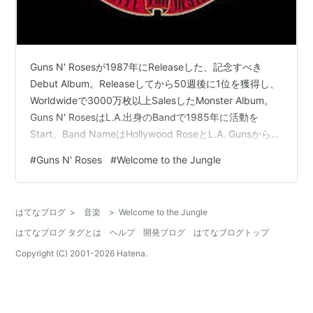
Guns N' Rosesが1987年にReleaseした、記念すべき
Debut Album。Releaseしてから50週後に1位を獲得し、
Worldwideで3000万枚以上SalesしたMonster Album。
Guns N' RosesはL.A.出身のBandで1985年に活動を
Start。Band NameはHollywood RoseとL.A. Gunsから引
用。当時のMemberはAxl Rose (Vocal) · Slash (Lead
#
Guns N' Roses
#
Welcome to the Jungle
Guitar) · Izzy Stradlin (Rhythm Guitar) · Duff McKagan
(Bass) · Steve…
はてなブログ
>
音楽
>
Welcome to the Jungle
はてなブログ タグとは
ヘルプ
開発ブログ
はてなブログトップ
Copyright (C) 2001-
2026
Hatena.