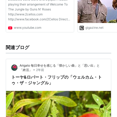
playing their arrangement of Welcome To
The Jungle by Guns N' Roses
http://www.2cellos.com
http://www.facebook.com/2Cellos Directed
by: Kristijan Burlovic Director of
www.youtube.com
gigazine.net
photography: Kristijan Burlovic Camera:
Kristijan Burlovic, Igor Burlovic and Boris
Plastic ...
関連ブログ
Arigato 毎日幸せを感じる「懐かしい曲」と「思い出」と
•
「終活」
2年前
トーヤ&ロバート・フリップの「ウェルカム・ト
ゥ・ザ・ジャングル」