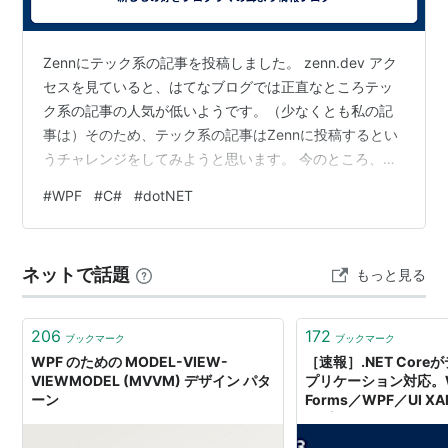
HTML、ベターHTMLを目的として開発された側面もあ
り、HTTP越しの閲覧などにも対応する。WPFは
Zennにテック系の記事を投稿しました。 zenn.dev アク
MicrosoftによるFlash対抗技術などと称される場合があ
セスを見ていると、はてなブログでは正直なところテッ
るが、デザイン出力がXAMLによるマークアップとして
ク系の記事の人気が低いようです。（少なくとも私の記
事は）そのため、テック系の記事はZennに投稿するとい
出力される点がFlashとの大きな相違点と言えるだろ
うチャレンジをしてみようと思います。 今のところ、こ
う。(XAMLをコンパイルしてバイナリ化したBAMLとい
ちらのはてなブログでもこのように通知する予定なの
う形式も利用される)
#
WPF
#
C#
#
dotNET
で、もしチェックしている方がいたらそのままでも問題
現在のところ.NET Framework 3.0がインストールされ
ありません。もちろん、テック系の記事に興味があれば
たWindows PC(含Windows Vista)での実行に対応する
Zennの方でチェックしてもらっても問題ありません。
ネットで話題
もっと見る
が、Macintosh/Unix環境にも対応するWPF/eの登場が
予告されている。
206
172
ブックマーク
ブックマーク
SDKはマイクロソフトから無料で提供されている。
WPF のための MODEL-VIEW-
［速報］.NET Cor
IDEの正式なサポートはVisual Studio 2008 (コードネ
VIEWMODEL (MVVM) デザイン パタ
プリケーション対応。W
ーン
Forms／WPF／UI XA
ームOrcas) からであるが、
ープンソース化。Micro
現在では暫定処置としてVisual Studio 2005にOrcas
Connect(); 2018