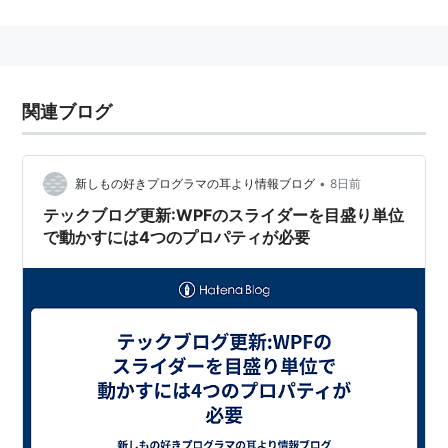
コードネーム Avalonと呼ばれていたWinFX(.NET
Framework 3.0)のデスクトップコンポーネント。
2Dだけでなくタイムラインやアニメーション、3Dオブ
関連ブログ
ジェクト、ベクターベースによるDPIに依存しないスケ
ーラブルなグラフィックスなど多彩な表現力をマークア
ップで実現することが可能であり、プレイステーション
•
新しもの好きプログラマの耳より情報ブログ
8日前
2などの高性能ゲーム機やハリウッド映画などに登場す
テックブログ更新:WPFのスライダーを目盛り単位
るような、3D要素を多用したUIを実現可能である点が
で動かすには4つのプロパティが必要
一つの特徴である。
C# VB.NET
C++/CLI
といった従来の.NET言語以外
にXAMLというマークアップ言語で
GUIの設計ができるようになる。(MS推奨はC# +
XAML)
旧来のWindowsのプレゼンテーションレイヤであるGDI
を置き換えることを目的としているだけでなく、ポスト