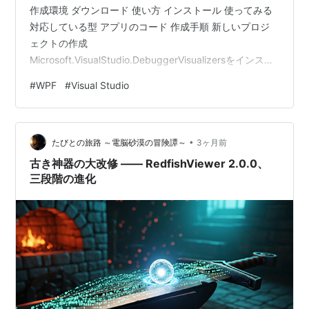
作成環境 ダウンロード 使い方 インストール 使ってみる
対応している型 アプリのコード 作成手順 新しいプロジ
ェクトの作成
Microsoft.VisualStudio.DebuggerVisualizersをインスト
ール プロジェクトファイルの編集 感想
#
WPF
#
Visual Studio
BitmapSourceDebuggerVisualizerの警告表示 関連記事
AIとのやり取り全部 以下の環境で動くWPFの
BitmapSource用のビジュアライザーを作って 全体像 1.
•
プロジェクトファイル（.csproj） 2. WPF ウィンドウ
たびとの旅路 ～電脳砂漠の冒険譚～
3ヶ月前
（XAML） 3. WP…
古き神器の大改修 ―― RedfishViewer 2.0.0、
三段階の進化