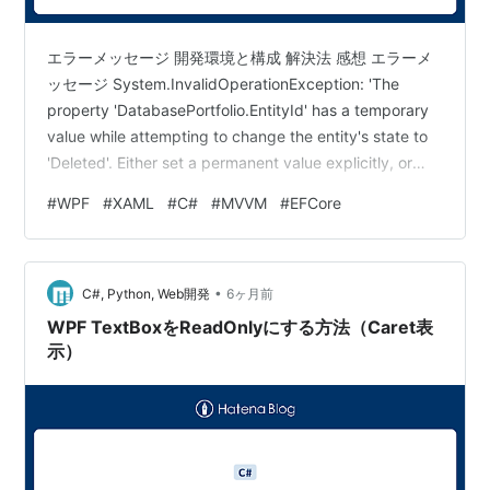
エラーメッセージ 開発環境と構成 解決法 感想 エラーメ
ッセージ System.InvalidOperationException: 'The
property 'DatabasePortfolio.EntityId' has a temporary
value while attempting to change the entity's state to
'Deleted'. Either set a permanent value explicitly, or
ensure that the database is configured to generate
#
WPF
#
XAML
#
C#
#
MVVM
#
EFCore
values for th…
•
C#, Python, Web開発
6ヶ月前
WPF TextBoxをReadOnlyにする方法（Caret表
示）