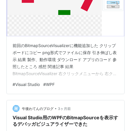
前回のBitmapSourceVisualizerに機能追加した クリップ
ボードにコピー png形式でファイルに保存 引き伸ばし表
示 結果 製作、動作環境 ダウンロード アプリのコード 参
照したところ 感想 関連記事 結果
BitmapSourceVisualizer 右クリックメニューから 右クリ
ックメニュー 引き伸ばし表示方法の選択 引き伸ばし表示
#
Visual Studio
#
WPF
WPFには4種類用意されていたのでそれの選択 初期値は
引き伸ばしなしの等倍表示 補間方式の選択 引き伸ばし表
示時の補間方式 初期値はNearestNeighbor(最近傍補間)
•
残りの2つLinearとFantは、名前が違うけど結果はどっち
午後わてんのブログ
3ヶ月前
も同…
Visual Studio用のWPFのBitmapSourceを表示す
るデバッガビジュアライザーできた