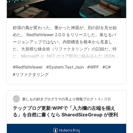
砂漠の風が変わった。重かった神器が、別の顔を見せ始
めた。 RedfishViewer 2.0.0 をリリースした。単なるバ
ージョンアップではない。内部構造を根本から見直し
た、大規模な錬金術（リファクタリング）の記録だ。特
に、Microsoft が .NET のコア部分に組み込んだ JSON
神器（System.Text.Json）への移行は、想像を超える効
#
RedfishViewer
#
System.Text.Json
#
WPF
#
C#
果をもたらした。そして今回の旅では、二人の AI 相棒が
#
リファクタリング
開発を劇的に加速させてくれた。
•
新しもの好きプログラマの耳より情報ブログ
4ヶ月前
テックブログ更新:WPFで「入力欄の左端を揃え
る」を自然に書くなら SharedSizeGroup が便利