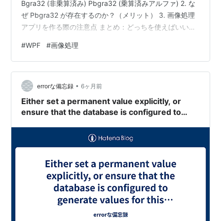
Bgra32 (非乗算済み) Pbgra32 (乗算済みアルファ) 2. な
ぜ Pbgra32 が存在するのか？（メリット） 3. 画像処理
アプリを作る際の注意点 まとめ：どっちを使えばいい？
コピペした感想 関連記事 非常に良いところに気づきまし
#
WPF
#
画像処理
たね！画像処理をプログラムで行う際、この「P」がある
かないかで計算結果（特に透明な部分の見た目）が大き
く変わります。 結論から言うと、Pbgra32 の「P」は
•
「Premultiplied（乗算済み）」の頭文字です。 1. 決定的
errorな備忘録
6ヶ月前
な違い：アル…
Either set a permanent value explicitly, or
ensure that the database is configured to
generate values for this property.'