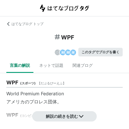
はてなブログ トップ
WPF
このタグでブログを書く
言葉の解説
ネットで話題
関連ブログ
WPF
(
スポーツ
)
【
だぶるぴーえふ
】
World Premium Federation
アメリカのプロレス団体。
WPF
(
コンピュータ
)
【
解説の続きを読む
だぶりゅーぴーえふ
】
Windows Presentation Foundation の略。