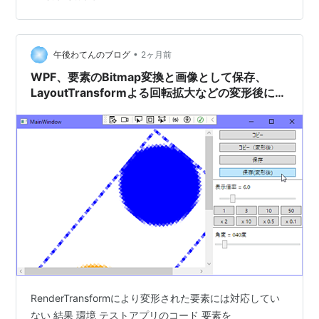
替え、大きなサイズの画像のコピー処理、ナビゲーショ
ン枠の動作 GIFアニメーションで Visual Studio用の
BitmapSourceVisualizer v1.5 YouTubeで youtu.be v1.…
•
午後わてんのブログ
2ヶ月前
WPF、要素のBitmap変換と画像として保存、
LayoutTransformよる回転拡大などの変形後に対
応版
RenderTransformにより変形された要素には対応してい
ない 結果 環境 テストアプリのコード 要素を