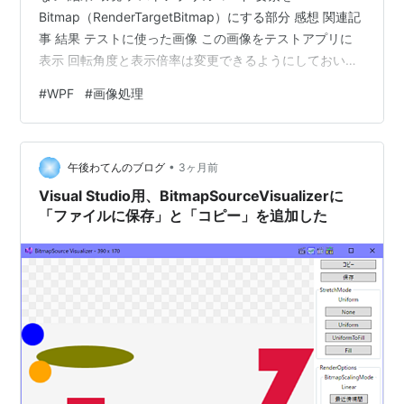
Bitmap（RenderTargetBitmap）にする部分 感想 関連記
事 結果 テストに使った画像 この画像をテストアプリに
表示 回転角度と表示倍率は変更できるようにしておいて
コピーや保存をしてみる 1.0倍、20度 テストアプリ 変形
#
WPF
#
画像処理
後の要素を画像として保存した結果 1.0倍、20度 6.0倍、
40度 6.0倍、40度 保存された画像 6.0倍、40度
ScrollViewerの範囲外の部分も問題なく保存されている 2
•
倍拡大、30度のボタン要素を画像として保存 デザイン画
午後わてんのブログ
3ヶ月前
面 …
Visual Studio用、BitmapSourceVisualizerに
「ファイルに保存」と「コピー」を追加した