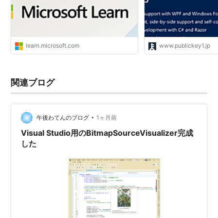
Previewを加えた環境でプログラミングが可能。
対応デザインツールに、Microsoft Expression
Interactive Designer、ZAM 3Dなどがある。
learn.microsoft.com
www.publickey1.jp
WPFプログラムはGPUの支援をうけるといわれており
ビデオカードの性能に
パフォーマンスが左右される。
関連ブログ
•
午後わてんのブログ
1ヶ月前
Visual Studio用のBitmapSourceVisualizer完成
した