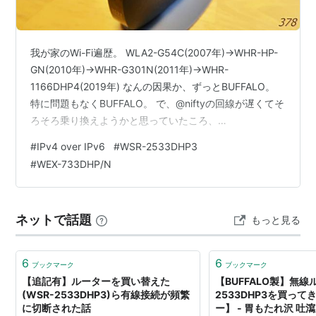
我が家のWi-Fi遍歴。 WLA2-G54C(2007年)→WHR-HP-
GN(2010年)→WHR-G301N(2011年)→WHR-
1166DHP4(2019年) なんの因果か、ずっとBUFFALO。
特に問題もなくBUFFALO。 で、@niftyの回線が遅くてそ
ろそろ乗り換えようかと思っていたころ、
「Ipv6(IPoE）」ってのに対応したのがだいぶマシになっ
#
IPv4 over IPv6
#
WSR-2533DHP3
てね。 ただ「IPv4 over IPv6」ってのには対応してなく
#
WEX-733DHP/N
て。バッファロー 無線ルーター WSR-2533DHP3-BK ブ
ラック価格: 7920 円楽天で詳細を見る
ネットで話題
もっと見る
6
6
ブックマーク
ブックマーク
【追記有】ルーターを買い替えた
【BUFFALO製】無線
(WSR-2533DHP3)ら有線接続が頻繁
2533DHP3を買っ
に切断された話
ー】 - 胃もたれ沢 吐