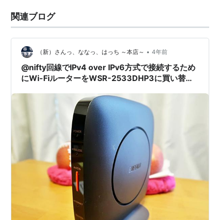
関連ブログ
•
（新）さんっ、ななっ、はっち ～本店～
4年前
@nifty回線でIPv4 over IPv6方式で接続するため
にWi-FiルーターをWSR-2533DHP3に買い替え
た