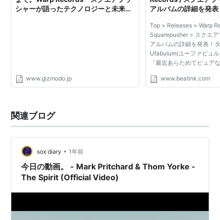
シャーが語ったテクノロジーと未来の
アルバムの詳細を発表
危険な関係
Ufabulum(ユーファビ
Top > Releases > Warp R
Squarepusher > ス
アルバムの詳細を発表！
Ufabulum(ユーファビュル
「最近あらためてピュア
ク・ミュージックのこと
www.gizmodo.jp
www.beatink.com
とてもメロディックで、
のをね」ー スクエアプッシャ
関連ブログ
•
sox diary
1年前
今日の動画。 - Mark Pritchard & Thom Yorke -
The Spirit (Official Video)