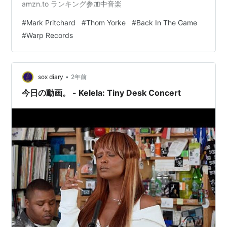
amzn.to ランキング参加中音楽
#
Mark Pritchard
#
Thom Yorke
#
Back In The Game
#
Warp Records
•
sox diary
2年前
今日の動画。 - Kelela: Tiny Desk Concert