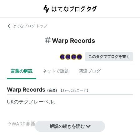
はてなブログ トップ
Warp Records
このタグでブログを書く
言葉の解説
ネットで話題
関連ブログ
Warp Records
(
音楽
)
【
わーぷれこーず
】
UKのテクノレーベル。
→WARP参照
解説の続きを読む