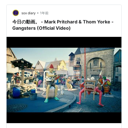
•
sox diary
1年前
今日の動画。 - Mark Pritchard & Thom Yorke -
Gangsters (Official Video)