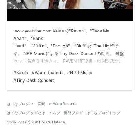
www.youtube.com Kelelaで"Raven"、"Take Me
Apart"、"Bank
Head"、"Waitin"、"Enough"、"Bluff"と"The High"で
す。 NPR MusicによるTiny Desk Concertの動画。 鍵盤
セット場所取り過ぎィ。 RAVEN [解説書・歌詞対訳付き /
国内盤CD] (BRC731) アーティスト:Kelela BEAT
#
Kelela
#
Warp Records
#
NPR Music
RECORDS / WARP Amazon ランキング参加中音楽
#
Tiny Desk Concert
はてなブログ
>
音楽
>
Warp Records
はてなブログ タグとは
ヘルプ
開発ブログ
はてなブログトップ
Copyright (C) 2001-
2026
Hatena.