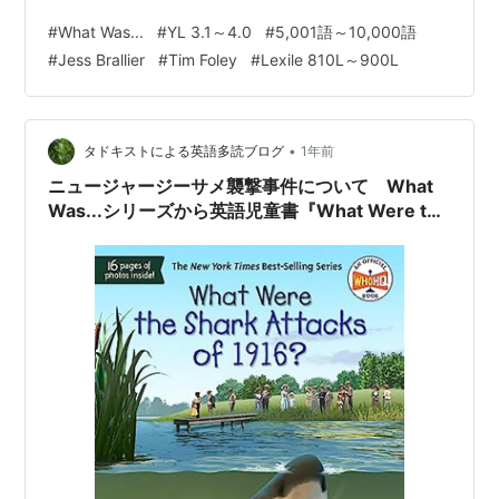
さんがイラストを手掛けた英語読本、『What Was the
#
What Was...
#
YL 3.1～4.0
#
5,001語～10,000語
Bombing of Hiroshima?』です。 元々は、アメリカの子
#
Jess Brallier
#
Tim Foley
#
Lexile 810L～900L
ども向けに書かれた本ですが、日本でも多読用として人
気のあるシリーズです。 YL 2.8～3.8程度 語数は7,162語
Lexile: 870L シリーズ：What Was...の…
•
タドキストによる英語多読ブログ
1年前
ニュージャージーサメ襲撃事件について What
Was...シリーズから英語児童書『What Were the
Shark Attacks of 1916?』のご紹介