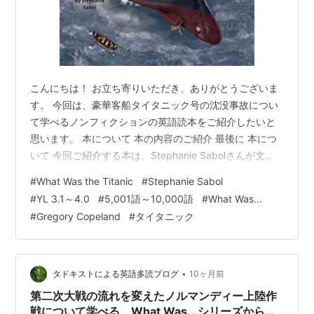
こんにちは！ お立ち寄りいただき、ありがとうございま
す。 今回は、豪華客船タイタニック号の沈没事故につい
て学べるノンフィクションの英語読本をご紹介したいと
思います。 本について 本の内容のご紹介 最後に 本につ
いて 今回ご紹介する本は、Stephanie Sabolさんが文
を、Gregory Copelandさんがイラストを手掛けた英語読
#
What Was the Titanic
#
Stephanie Sabol
本、『What Was the Titanic?』です。 元々は、アメリカ
#
YL 3.1～4.0
#
5,001語～10,000語
#
What Was...
の子ども向けに書かれた本ですが、日本でも多読用とし
#
Gregory Copeland
#
タイタニック
て人気のあるシリーズです。 YL 2.8～3.8程度 語数は
8,073語 シリーズ：What Was...の本です。 What Was …
•
タドキストによる英語多読ブログ
10ヶ月前
第二次大戦の流れを変えたノルマンディー上陸作
戦について学べる What Was...シリーズから