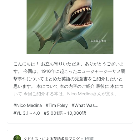
こんにちは！ お立ち寄りいただき、ありがとうございま
す。 今回は、1916年に起こったニュージャージーサメ襲
撃事件についてまとめた英語の児童書をご紹介したいと
思います。 本について 本の内容のご紹介 最後に 本につ
いて 今回ご紹介する本は、Nico Medinaさんが文を、
Tim Foleyさんがイラストを手掛けた英語読本、『What
#
Nico Medina
#
Tim Foley
#
What Was...
Were the Shark Attacks of 1916?』です。 元々は、アメ
#
YL 3.1～4.0
#
5,001語～10,000語
リカの子ども向けに書かれた本ですが、日本でも多読用
として人気のあるシリーズです。 YL 2.8～3.8程度 語数
は8,770語 シリーズ：What Was...の本です。 Wha…
•
タドキストによる英語多読ブログ
1年前