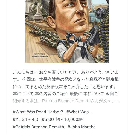
こんにちは！ お立ち寄りいただき、ありがとうございま
す。 今回は、太平洋戦争の発端となった真珠湾奇襲攻撃
についてまとめた英語読本をご紹介したいと思います。
本について 本の内容のご紹介 最後に 本について 今回ご
紹介する本は、Patricia Brennan Demuthさんが文を、
John Manthaさんがイラストを手掛けた英語読本、
#
What Was Pearl Harbor?
#
What Was...
『What Was Pearl Harbor?』です。 元々は、アメリカの
#
YL 3.1～4.0
#
5,001語～10,000語
子ども向けに書かれた本ですが、日本でも多読用として
#
Patricia Brennan Demuth
#
John Mantha
人気のあるシリーズです。 YL 2.8～3.8程度 語数は