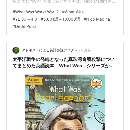
後に 本について 今回ご紹介する本は、Nico Medinaさん
が文を、Dede Putraさんがイラストを手掛けた英語読
#
What Was World War I?
#
What Was...
本、『What Was World War I?』です。 元々は、アメリ
#
YL 3.1～4.0
#
5,001語～10,000語
#
Nico Medina
カの子ども向けに書かれた本ですが、日本でも多読用と
#
Dede Putra
して人気のあるシリーズです。 YL 2.8～3.8程度 語数は
8,354語 シリーズ：What Was...の本です。 What Was
World…
•
タドキストによる英語多読ブログ
9ヶ月前
太平洋戦争の発端となった真珠湾奇襲攻撃につい
てまとめた英語読本 What Was...シリーズから
『What Was Pearl Harbor?』のご紹介