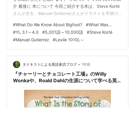
介 最後に 本について 今回ご紹介する本は、Steve Korté
さんが文を、Manuel Gutierrezさんがイラストを手掛け
た英語読本、『What Do We Know About Bigfoot?』で
#
What Do We Know About Bigfoot?
#
What Was...
す。 元々は、アメリカの子ども向けに書かれた本です
#
YL 3.1～4.0
#
5,001語～10,000語
#
Steve Korté
が、日本でも多読用として人気のあるシリーズです。 YL
#
Manuel Gutierrez
#
Lexile 1010L～
2.8～3.8程度 語数は8,021語 Lexile: 1050L シリーズ：
What Was...の本です。 What Do…
•
タドキストによる英語多読ブログ
1年前
『チャーリーとチョコレート工場』のWilly
Wonkaや、Roald Dahlの生涯について学べる英語
児童書『What Is the Story of Willy Wonka?』の
ご紹介