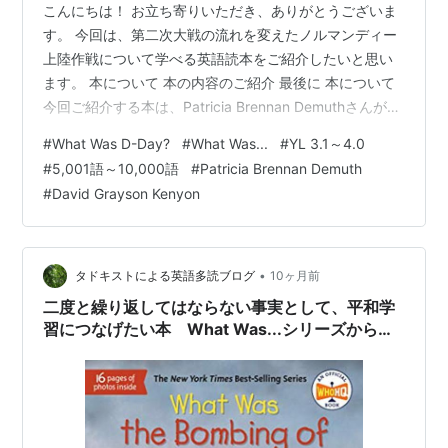
こんにちは！ お立ち寄りいただき、ありがとうございま
す。 今回は、第二次大戦の流れを変えたノルマンディー
上陸作戦について学べる英語読本をご紹介したいと思い
ます。 本について 本の内容のご紹介 最後に 本について
今回ご紹介する本は、Patricia Brennan Demuthさんが文
を、David Grayson Kenyonさんがイラストを手掛けた英
#
What Was D-Day?
#
What Was...
#
YL 3.1～4.0
語読本、『What Was D-Day?』です。 元々は、アメリカ
#
5,001語～10,000語
#
Patricia Brennan Demuth
の子ども向けに書かれた本ですが、日本でも多読用とし
#
David Grayson Kenyon
て人気のあるシリーズです。 YL 2.8～3.8程度 語数は
7,233語 シリーズ：What Was...の本です。 What …
•
タドキストによる英語多読ブログ
10ヶ月前
二度と繰り返してはならない事実として、平和学
習につなげたい本 What Was...シリーズから
『What Was the Bombing of Hiroshima?』のご
紹介