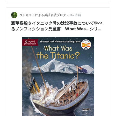
6,674語 シリーズ：What Was...の本です。 What Was
P…
•
タドキストによる英語多読ブログ
9ヶ月前
豪華客船タイタニック号の沈没事故について学べ
るノンフィクション児童書 What Was...シリー
ズから『What Was the Titanic』のご紹介