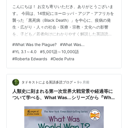
こんにちは！ お立ち寄りいただき、ありがとうございま
す。 今回は、14世紀にヨーロッパ・アジア・アフリカを
襲った「黒死病（Black Death）」を中心に、疫病の発
生・広がり・人々の社会・医療・宗教・文化への影響
を、子ども／若者向けにわかりやすく解説した英語読本
をご紹介したいと思います。 本について 本の内容のご紹
#
What Was the Plague?
#
What Was...
介 最後に 本について 今回ご紹介する本は、Roberta
#
YL 3.1～4.0
#
5,001語～10,000語
Edwardsさんが文を、Dede Putraさんがイラストを手掛
#
Roberta Edwards
#
Dede Putra
けた英語読本、『What Was the Plague?』です。 元々
は、アメリカの子ども向けに書かれた本ですが、日本で
も多読用として人気のあるシリーズです…
•
タドキストによる英語多読ブログ
9ヶ月前
人類史に刻まれる第一次世界大戦背景や経過等に
ついて学べる、What Was...シリーズから『What
Was World War I?』のご紹介