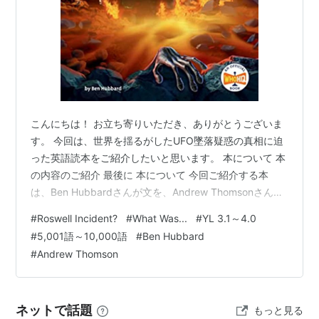
こんにちは！ お立ち寄りいただき、ありがとうございま
す。 今回は、世界を揺るがしたUFO墜落疑惑の真相に迫
った英語読本をご紹介したいと思います。 本について 本
の内容のご紹介 最後に 本について 今回ご紹介する本
は、Ben Hubbardさんが文を、Andrew Thomsonさんが
イラストを手掛けた英語読本、『What Do We Know
#
Roswell Incident?
#
What Was...
#
YL 3.1～4.0
About the Roswell Incident?』です。 元々は、アメリカ
#
5,001語～10,000語
#
Ben Hubbard
の子ども向けに書かれた本ですが、日本でも多読用とし
#
Andrew Thomson
て人気のあるシリーズです。 YL 2.8～3.8程度 語数は
7,719語 シリーズ：What Was...の本です。 Wha…
ネットで話題
もっと見る