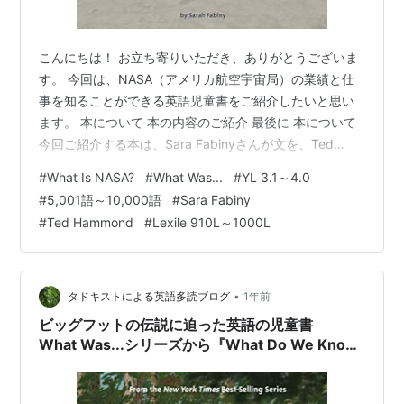
こんにちは！ お立ち寄りいただき、ありがとうございま
す。 今回は、NASA（アメリカ航空宇宙局）の業績と仕
事を知ることができる英語児童書をご紹介したいと思い
ます。 本について 本の内容のご紹介 最後に 本について
今回ご紹介する本は、Sara Fabinyさんが文を、Ted
Hammondさんがイラストを手掛けた英語読本、『WHAT
#
What Is NASA?
#
What Was...
#
YL 3.1～4.0
IS NASA?』です。 元々は、アメリカの子ども向けに書か
#
5,001語～10,000語
#
Sara Fabiny
れた本ですが、日本でも多読用として人気のあるシリー
#
Ted Hammond
#
Lexile 910L～1000L
ズです。 YL 2.8～3.8程度 語数は7,954語 Lexile: 970L
シリーズ：What Was...の本です。 WHAT IS NASA? …
•
タドキストによる英語多読ブログ
1年前
ビッグフットの伝説に迫った英語の児童書
What Was...シリーズから『What Do We Know
About Bigfoot?』のご紹介