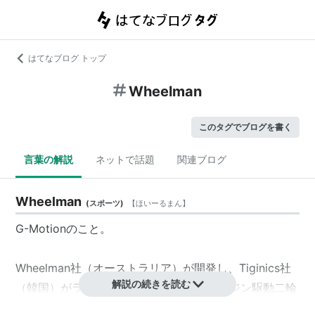
はてなブログ トップ
Wheelman
このタグでブログを書く
言葉の解説
ネットで話題
関連ブログ
Wheelman
(
スポーツ
)
【
ほいーるまん
】
G-Motionのこと。
Wheelman社（オーストラリア）が開発し、Tiginics社
解説の続きを読む
（韓国）がライセンス生産している、エンジン駆動二輪
サーフィン。