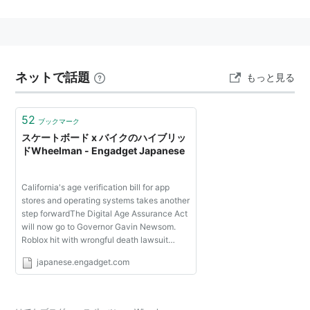
前後二輪のタイヤにはハブがなく、中空になったタイヤ
の中央部分に両足を乗せ、チューブでエンジンに繋がれ
たアクセルとブレーキを操作して走るという、特殊な操
縦形態の乗り物。
ネットで話題
もっと見る
形状と乗車姿勢から「バイクとスケボーの中間に位置す
る、エンジン付きスケボーの亜種」と呼ばれるが、その
52
ブックマーク
操縦技術はバイクともスケボーとも異なる。
スケートボード x バイクのハイブリッ
一部雑誌などでは「スノボのオフシーズン練習用に最
ドWheelman - Engadget Japanese
適」という解説も出ているが、実際に乗ってみるとスノ
ボとも似て非なる乗り物と言える。
California's age verification bill for app
stores and operating systems takes another
step forwardThe Digital Age Assurance Act
エンジンは2サイクル43cc。タンクは0.9リットルで、
will now go to Governor Gavin Newsom.
Roblox hit with wrongful death lawsuit
30km/hで15km程度走行可能。
following a teen player's suicideAccording
燃料はガソリンと2サイクル用オイルを50:1で混合した
japanese.engadget.com
to The New York Times, a mother has taken
legal a...
ものを使用。
オーストラリアでは「Wheelman（ほいーるまん）」と