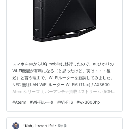
スマホをauからUQ mobileに移行したので、auひかりの
Wi-Fi機能が有料になる（と思ったけど、実は・・・後
述）と言う理由で、Wi-Fiルーターを新調してみました。
NEC 無線LAN WiFi ルーター Wi-Fi6 (11ax) / AX3600
Atermシリーズ カバーアンテナ搭載 4ストリーム (5GHz
帯 / 2.4GHz帯) AM-AX3600HP Aterm Amazon これと同
#
Aterm
#
Wi-Fiルータ
#
Wi-Fi 6
#
wx3600hp
等品の、Aterm PA-WX3600HPと言うモデル。上のはア
マゾン向けらしいですが、Yahoo!ショッピングの方が安
いのでそちらで購入。（Yahoo!もアフィリエイトとかあ
•
ればリンク貼れる…
「Kish」i-smart life!
5年前