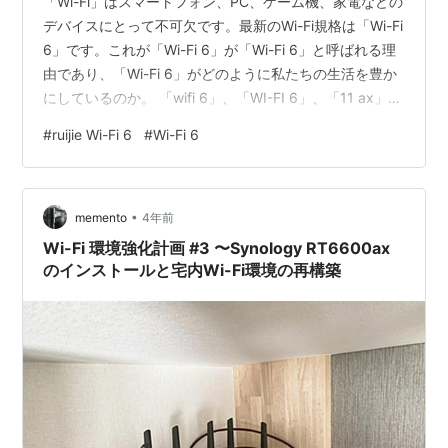
「Wi-Fi」はスマートフォン、PC、ゲーム機、家電などの
デバイスにとって不可欠です。最新のWi-Fi規格は「Wi-Fi
6」です。これが「Wi-Fi 6」が「Wi-Fi 6」と呼ばれる理
由であり、「Wi-Fi 6」がどのように私たちの生活を豊か
にしているのか。 「wifi 6」、「WI-FI 6」、「11 ax」な
どと表現される可能性がありますが、公式には「Wi-Fi
#
ruijie Wi-Fi 6
#
Wi-Fi 6
6」または「IEEE 802.11 ax」と記述されています。 これ
をクリックして、第6世代ruijie Wi-Fi6を表示します。 現
在、「Wi-Fi」は家だけでなく、オフィス、学矯、レスト
•
ラン、観光地でも一般的に使用されて…
memento
4年前
Wi-Fi 環境強化計画 #3 〜Synology RT6600ax
のインストールと宅内Wi-Fi環境の再構築