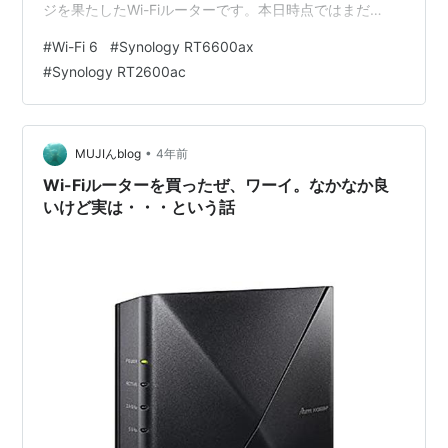
ジを果たしたWi-Fiルーターです。本日時点ではまだ
amazonに登録されていないので購入できていませんが、
#
Wi-Fi 6
#
Synology RT6600ax
登録され次第購入する予定。新し物好きな私としては、
#
Synology RT2600ac
本当は一昨年の12月に富山に引っ越した際に宅内ワイヤ
レス環境をWi-Fi 6で構築したかったのですが、その時点
ではSynologyからWi-Fi 6ルーターは発表も発売もされて
い…
•
MUJIんblog
4年前
Wi-Fiルーターを買ったぜ、ワーイ。なかなか良
いけど実は・・・という話