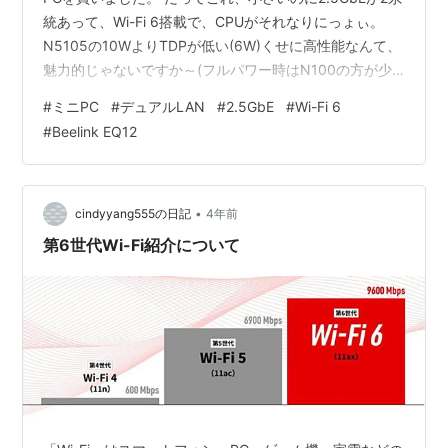
統あって、Wi-Fi 6搭載で、CPUがそれなりにっょぃ。
N5105の10WよりTDPが低い(6W)くせに高性能なんて、
魅力的じゃないですか～(フルパワー時はN100の方が少
し消費電力が大きいらしいというオチがあります) ミニ
#
ミニPC
#
デュアルLAN
#
2.5GbE
#
Wi-Fi 6
PC N100 Intelの最新Alder Lake-Nシリーズ (4C/4T 最大
#
Beelink EQ12
3.4GHz) Beelink EQ12 Mini PC 16GB DDR5 500GB M.2
NVME SSD 4K@60Hz| デュアルLA…
•
cindyyang555の日記
4年前
第6世代Wi-Fi紹介について