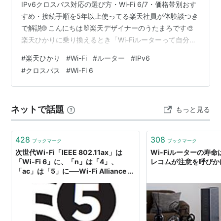
IPv6クロスパス対応の選び方・Wi-Fi 6/7・価格帯別おす
すめ・接続手順を5年以上使ってる楽天社員が体験談つき
で解説🌐 こんにちは🐰楽天デザイナーのうたまろです🎨
楽天ひかりに乗り換えるとき「Wi-Fiルーターって自分で
買うの?」「クロスパスって何?」って戸惑う方多いです
#
楽天ひかり
#
Wi-Fi
#
ルーター
#
IPv6
よね💡 うたまろも引越しで楽天ひかりに変えたときルー
#
クロスパス
#
Wi-Fi 6
ター選びで結構悩みました。 当時の体験もまじえつつ
2026年最新の選び方をコンパクトにまとめました📡 📢
楽天モバイルもまだの方は社員紹介リンクからの契約
ネットで話題
もっと見る
で。 最大14,000ptもらえます🎁セット割と合わせる…
428
308
ブックマーク
ブックマーク
次世代Wi-Fi「IEEE 802.11ax」は
Wi-Fiルーターの寿
「Wi-Fi 6」に、「n」は「4」、
レコムが注意を呼びか
「ac」は「5」に──Wi-Fi Alliance -
ITmedia NEWS