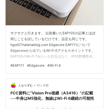
サクサクと行きます。 以前書いたEAP105の記事とほぼ
同じことを試しているだけです。設定も同じです。
hgot07.hatenablog.com Edgecore EAP111について
Edgecoreから出ているWi-Fi 6アクセスポイントです。
EAP105のWi-Fi 7みたいな目玉はなく、IP55防塵防水規
格をうたっていることと、廉価なことぐらいで、機能・
#
EAP111
#
Edgecore
#
Wi-Fi 6
性能的にはあまりパッとしません。しかし、あまりコス
トをかけずに数をばら撒きたい用途には良さそうです。
あと、実はこれがOpenRoamingのような公衆無線LAN用
•
途では重要で、WireGuard VPNによって有線部分の保護
となりずむ
10ヶ月前
がで…
FCC資料に“Vision Pro後継（A3416）”の記載
──中身はM5強化、無線はWi-Fi 6継続の可能性