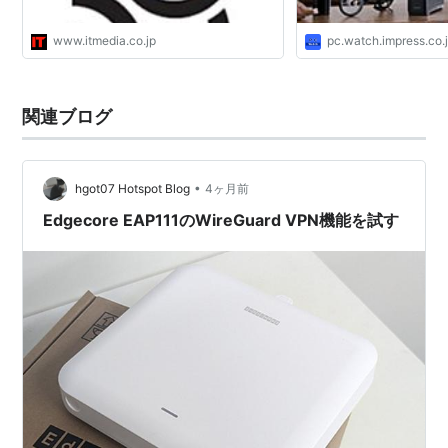
www.itmedia.co.jp
pc.watch.impress.co.
関連ブログ
•
hgot07 Hotspot Blog
4ヶ月前
Edgecore EAP111のWireGuard VPN機能を試す