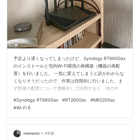
予定より遅くなってしまったけど、Synology RT6600ax
のインストールと宅内Wi-Fi環境の再構築（機器の再配
置）を行いました。 一気に変えてしまうと訳がわからな
くなりそうだったので、作業は段階的に行いました。ま
ず部屋の配置について簡略化して説明すると、頭の中に3
つの部屋が横に並んでいる状態を想像してください。 左
#
Synology RT6600ax
#
RT2600ac
#
MR2200ac
から、MyRoom（AVルーム＆私の寝室）、キッチン、洗
#
Wi-Fi 6
面所（洗面所＆バスルーム）です。現状、インターネッ
ト回線（射水ケーブルネットワークスの光回線）は洗面
所の天井裏に来ているので、そのモデムの横に
MR2200acを設置してルーターとして使用しています。
•
memento
4年前