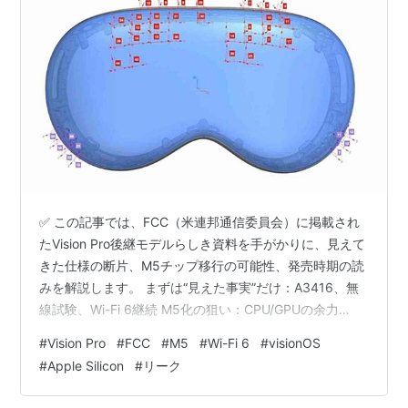
✅ この記事では、FCC（米連邦通信委員会）に掲載され
たVision Pro後継モデルらしき資料を手がかりに、見えて
きた仕様の断片、M5チップ移行の可能性、発売時期の読
みを解説します。 まずは“見えた事実”だけ：A3416、無
線試験、Wi-Fi 6継続 M5化の狙い：CPU/GPUの余力
で“体験の天井”を底上げ 日本ユーザー的“現実解”：価格維
#
Vision Pro
#
FCC
#
M5
#
Wi-Fi 6
#
visionOS
持なら用途で選ぶ 発売時期の読み：年内の“静かな投
#
Apple Silicon
#
リーク
入”も十分ある redditコメントざっくりまとめ（温度感ス
キャン） 今後の見通し：今日は“断片”の日。次はソフト