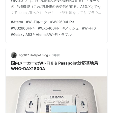
WPA3オフ（これでLINEの送受信以外は直る） ・ルータ
の IPv6機能（これでLINEの送受信が直る。A53だけでな
くiPhoneも直った） ただし、上記対応をしても ブラウザ
Egdeで「このサイトにアクセスできません」と出ること
#
Aterm
#
Wi-Fiルータ
#
WG2600HP3
がある。その後、すぐに表示されたり、しばらく待つと
#
WG2600HP4
#
WX5400HP
#
メッシュ
#
Wi-Fi 6
表示されたり、再読み込みすると表示される。これは今
#
Galaxy A53とAtermのWi-Fiトラブル
のところどうしようもない。 2024/7/5。Galaxy A53と
AtermのWi-Fiトラブル再発。Galaxy A53…
•
hgot07 Hotspot Blog
3年前
国内メーカーのWi-Fi 6 & Passpoint対応基地局
WHG-DAX1800A