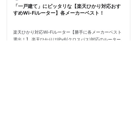
「一戸建て」にピッタリな【楽天ひかり対応おす
すめWi-Fiルーター】各メーカーベスト！
楽天ひかり対応Wi-Fiルーター【勝手に各メーカーベスト
選出！】 楽天ひかりはIPv6(クロスパス)対応のルーター
が必要 一戸建てにピッタリなルーターを選ぶ！ 一戸建
て・楽天ひかりに合うルーターのスペック・機能は？
IPv4 over IPv6って何？ Wi-Fi6(11ax)の通信規格対応っ
てどういう事？ アンテナは多ければ多い方が良い？ バン
#
一条工務店
#
楽天ひかり
#
Wi-Fiルータ
#
Wi-Fi 6