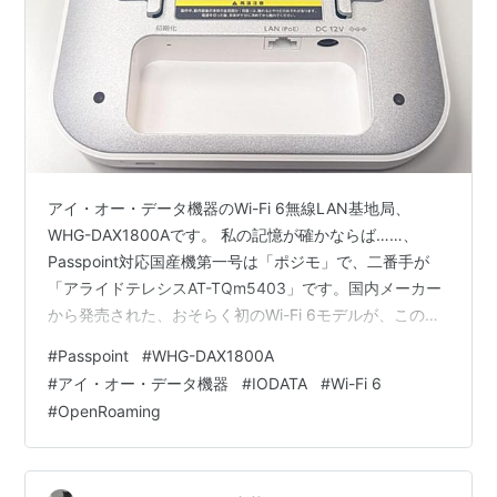
アイ・オー・データ機器のWi-Fi 6無線LAN基地局、
WHG-DAX1800Aです。 私の記憶が確かならば……、
Passpoint対応国産機第一号は「ポジモ」で、二番手が
「アライドテレシスAT-TQm5403」です。国内メーカー
から発売された、おそらく初のWi-Fi 6モデルが、この
WHG-DAX1800Aです。 www.iodata.jp 海外メーカーか
#
Passpoint
#
WHG-DAX1800A
ら続々とPasspoint対応機が登場するなかで、国内で有名
#
アイ・オー・データ機器
#
IODATA
#
Wi-Fi 6
どころの基地局メーカーからは、さっぱり出てきません
#
OpenRoaming
でした。執筆時点でもまだ動きのないメーカーが多数あ
りますが…… OpenRoamingが2020年に登場して、Wi-Fi
6かつP…