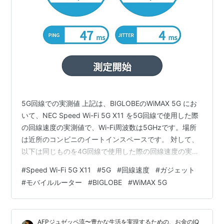
5G回線での実測値 上記は、BIGLOBEのWiMAX 5G にお
いて、NEC Speed Wi-Fi 5G X11 を5G回線で使用した際
の回線速度の実測値で、Wi-Fi周波数は5GHzです。場所
は近所のコンビニのイートインスペースです。 対して、
以下は同じものを4G回線で使用した際の回線速度の実測
値。場所は自宅です。 4G回線での実測値 測定したタイ
#
Speed Wi-Fi 5G X11
#
5G
#
回線速度
#
ガジェット
ミングによってバラつくため、両者を同等に比較するこ
#
モバイルルーター
#
BIGLOBE
#
WiMAX 5G
とは難しいですが、ある程度の傾向はつかめると思いま
す。 両者を比較すると、アップロードの速度がかなり違
いました。回線状況なのか、仕様なのか、分かりません
AFPジュゼッペ流〜豊かな生活を実現するための、お金のIQ
が、5G / 4G での大きな違いはそのく…