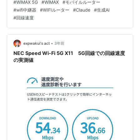
#
WiMAX 5G
#
WiMAX
#
モバイルルーター
が、文末に補足を加えているので、そちらもご覧くださ
#
wifi中継器
#
WIFIルーター
#
Claude
#
生成AI
い。 ＋＋＋＋＋＋＋＋＋＋ 在宅勤務が当たり前になった
#
回線速度
今、自宅のインターネット環境の重要性はますます高ま
っています。私はWebライターとして、WiMAXの5Gサー
ビスを利用してMacで記事執筆や情報収集…
•
expwakui's act
3年前
NEC Speed Wi-Fi 5G X11 5G回線での回線速度
の実測値