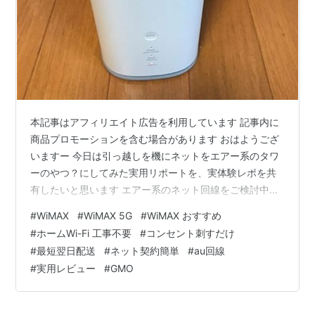
本記事はアフィリエイト広告を利用しています 記事内に
商品プロモーションを含む場合があります おはようござ
いますー 今日は引っ越しを機にネットをエアー系のタワ
ーのやつ？にしてみた実用リポートを、実体験レポを共
有したいと思います エアー系のネット回線をご検討中の
方のご参考になれば幸いです(^^) 今回契約したのはこの
#
WiMAX
#
WiMAX 5G
#
WiMAX おすすめ
子っ！ WiMAX SpeedWi-Fi HOME 5G L13 これを選んだ
#
ホームWi-Fi 工事不要
#
コンセント刺すだけ
理由はただひとつ！ チャッピーにススめられたからです
#
最短翌日配送
#
ネット契約簡単
#
au回線
(￣▽￣;)！笑 チャッピーオススメ理由 その１：コスパ最
#
実用レビュー
#
GMO
強 その２：通信速度が速くて安定している その３：通信
無制限（使い過ぎると制限あり） 工事不要でコ…