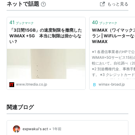
ネットで話題
もっと見る
41
40
ブックマーク
ブックマーク
「3日間15GB」の速度制限を撤廃した
WiMAX（ワイマック
WiMAX +5G 本当に制限は掛からな
ラン | WiFiルーターな
い？
WiMAX
※1 各通信事業者のHPで
WiMAX+5Gサービス15
較において。自社調べ（20
※2 別途機種代金、事務
す。 ※3 クレジットカー
ョンへの初回加入(商品到
www.itmedia.co.jp
wimax-broad.jp
可能)いただくことが条件
関連ブログ
•
expwakui's act
1年前