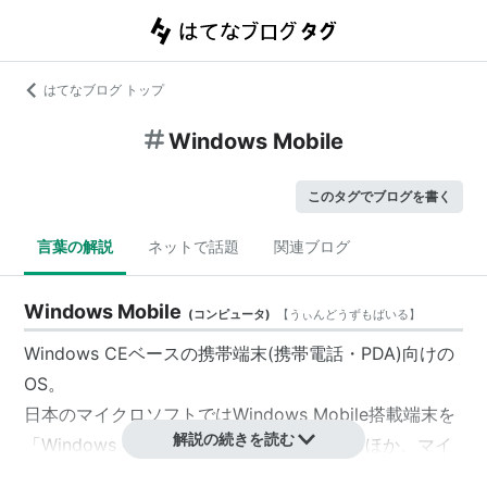
はてなブログ トップ
Windows Mobile
このタグでブログを書く
言葉の解説
ネットで話題
関連ブログ
Windows Mobile
(
コンピュータ
)
【
うぃんどうずもばいる
】
Windows CE
ベースの携帯端末(携帯電話・PDA)向けの
OS。
日本のマイクロソフトではWindows Mobile搭載端末を
解説の続きを読む
「Windows ケータイ」として宣伝しているほか、マイ
クロソフト全体でもWindows Mobile 6.5の登場以降、