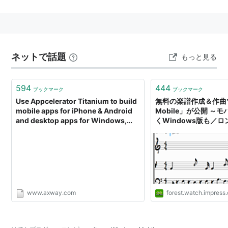
Windows Mobile搭載端末を「
Windows phone
」と呼
称している。
マイクロソフトのスマートフォン向けOSは、Windows
Mobileだけでなく
Windows Phone 7
seriesもある。
ネットで話題
もっと見る
594
444
ブックマーク
ブックマーク
Use Appcelerator Titanium to build
無料の楽譜作成＆作曲ツ
mobile apps for iPhone & Android
Mobile」が公開 ～
and desktop apps for Windows,
くWindows版も／
Mac OS X & Linux from Web
のオーケストラとスタ
technologies
ノなどの音源を利用可
www.axway.com
forest.watch.impress.