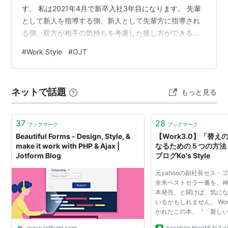
す。 私は2021年4月で新卒入社3年目になります。 先輩
として新人を指導する側、新人として先輩方に指導され
る側、双方が相手の気持ちを考慮した接し方ができるよ
うにと思い、Optimal Bizチームの2・3年目のメンバーと
#
Work Style
#
OJT
共に心得をまとめてみました。 1. 指導する側 1-1. 質問さ
れやすい雰囲気づくりを心がけましょう 1-2. 知らないこ
とを責めないようにしましょう 1-3. まずは概要を伝え、
ネットで話題
もっと見る
詳細に・厳密に説明しすぎないことを意識しましょう 1-
…
37
28
ブックマーク
ブックマーク
Beautiful Forms - Design, Style, &
【Work3.0】「替
make it work with PHP & Ajax |
なるための５つの方法 
Jotform Blog
ブログKo's Style
元yahooの副社長セス・
全米ベストセラー書を、
本発売、と聞けば、気に
いるかもしれません。 Wor
かれたこの本、『「新し
人の時代 』です。 これ
www.jotform.com
kosstyle.blog16.fc2.