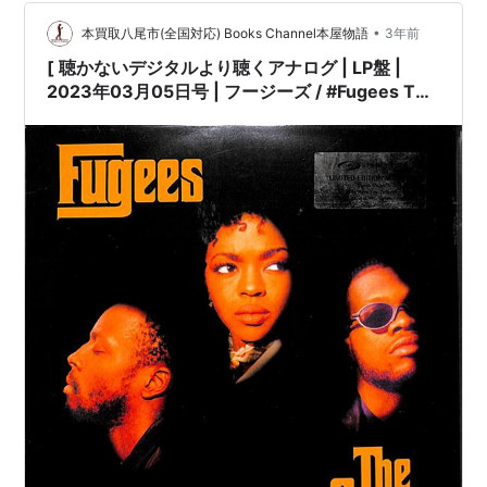
•
本買取八尾市(全国対応) Books Channel本屋物語
3年前
[ 聴かないデジタルより聴くアナログ | LP盤 |
2023年03月05日号 | フージーズ / #Fugees The
Score［※輸入盤,生産国:EU,品番:SVLP 374,2枚
組］(LPレコード) | インサート付き | 盤面=VG+
ジャケット=VG+ | #LaurynHill #WyclefJean 他
|