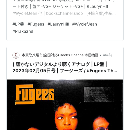
ート付き | 盤面=VG+ ジャケット=VG+ | #LaurynHill
#WyclefJean 他 | bookschannel.shop ［※輸入盤,生産
国:EU,品番:SVLP 374,2枚組］[インサート付き][PVCスリ
#
LP盤
#
Fugees
#
LaurynHill
#
WyclefJean
ーブ※経年汚れ有][盤面=VG+:side3全体に白いモヤ有］
#
Prakazrel
［ジャケット=VG+:角に折れ有|傷み有]［※保護内袋を新
品交換して配送致します］※［…
•
本買取八尾市(全国対応) Books Channel本屋物語
4年前
[ 聴かないデジタルより聴くアナログ | LP盤 |
2023年02月05日号 | フージーズ / #Fugees The
Score［※輸入盤,生産国:EU,品番:SVLP 374,2枚
組］(LPレコード) | インサート付き | 盤面=VG+
ジャケット=VG+ | #LaurynHill #WyclefJean 他
|