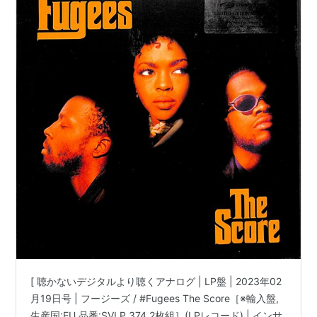
ジャケット=VG+ | #LaurynHill #WyclefJean 他
|
[ 聴かないデジタルより聴くアナログ | LP盤 | 2023年02
月19日号 | フージーズ / #Fugees The Score［※輸入盤,
生産国:EU,品番:SVLP 374,2枚組］(LPレコード) | インサ