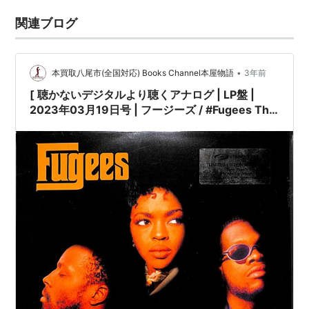
関連ブログ
•
本買取八尾市(全国対応) Books Channel本屋物語
3年前
[ 聴かないデジタルより聴くアナログ | LP盤 |
2023年03月19日号 | フージーズ / #Fugees The
Score［※輸入盤,生産国:EU,品番:SVLP 374,2枚
組］(LPレコード) | インサート付き | 盤面=VG+
ジャケット=VG+ | #LaurynHill #WyclefJean 他
|