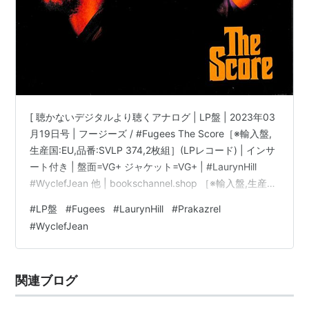
[ 聴かないデジタルより聴くアナログ | LP盤 | 2023年03
月19日号 | フージーズ / #Fugees The Score［※輸入盤,
生産国:EU,品番:SVLP 374,2枚組］(LPレコード) | インサ
ート付き | 盤面=VG+ ジャケット=VG+ | #LaurynHill
#WyclefJean 他 | bookschannel.shop ［※輸入盤,生産
国:EU,品番:SVLP 374,2枚組］[インサート付き][PVCスリ
#
LP盤
#
Fugees
#
LaurynHill
#
Prakazrel
ーブ※経年汚れ有][盤面=VG+:side3全体に白いモヤ有］
#
WyclefJean
［ジャケット=VG+:角に折れ有|傷み有]［※保護内袋を新
品交換して配送致します］※［…
関連ブログ