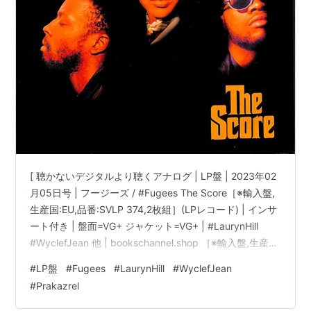
[ 聴かないデジタルより聴くアナログ | LP盤 | 2023年02
月05日号 | フージーズ / #Fugees The Score［※輸入盤,
生産国:EU,品番:SVLP 374,2枚組］(LPレコード) | インサ
ート付き | 盤面=VG+ ジャケット=VG+ | #LaurynHill
#WyclefJean 他 | bookschannel.shop ［※輸入盤,生産
国:EU,品番:SVLP 374,2枚組］[インサート付き][PVCスリ
#
LP盤
#
Fugees
#
LaurynHill
#
WyclefJean
ーブ※経年汚れ有][盤面=VG+:side3全体に白いモヤ有］
#
Prakazrel
［ジャケット=VG+:角に折れ有|傷み有]［※保護内袋を新
品交換して配送致します］※［…