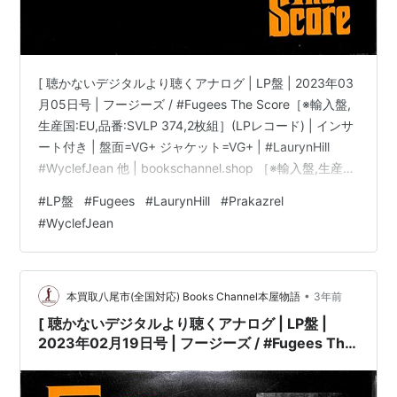
[ 聴かないデジタルより聴くアナログ | LP盤 | 2023年03
月05日号 | フージーズ / #Fugees The Score［※輸入盤,
生産国:EU,品番:SVLP 374,2枚組］(LPレコード) | インサ
ート付き | 盤面=VG+ ジャケット=VG+ | #LaurynHill
#WyclefJean 他 | bookschannel.shop ［※輸入盤,生産
国:EU,品番:SVLP 374,2枚組］[インサート付き][PVCスリ
#
LP盤
#
Fugees
#
LaurynHill
#
Prakazrel
ーブ※経年汚れ有][盤面=VG+:side3全体に白いモヤ有］
#
WyclefJean
［ジャケット=VG+:角に折れ有|傷み有]［※保護内袋を新
品交換して配送致します］※［…
•
本買取八尾市(全国対応) Books Channel本屋物語
3年前
[ 聴かないデジタルより聴くアナログ | LP盤 |
2023年02月19日号 | フージーズ / #Fugees The
Score［※輸入盤,生産国:EU,品番:SVLP 374,2枚
組］(LPレコード) | インサート付き | 盤面=VG+