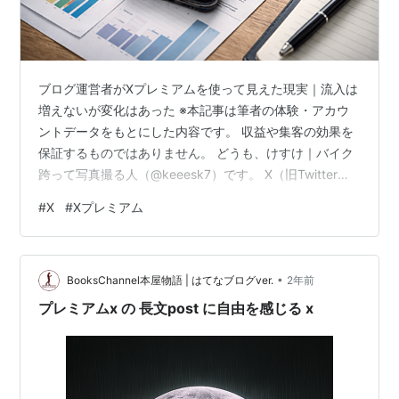
ブログ運営者がXプレミアムを使って見えた現実｜流入は
増えないが変化はあった ※本記事は筆者の体験・アカウ
ントデータをもとにした内容です。 収益や集客の効果を
保証するものではありません。 どうも、けすけ｜バイク
跨って写真撮る人（@keeesk7）です。 X（旧Twitter）
の有料プラン「Xプレミアム」。「ブログ流入が増える」
#
X
#
Xプレミアム
「リーチが伸びる」といった話もよく見かけますが、正
直なところ、僕自身は“直接効果があった”と断定できる実
感はありません。 とはいえ、何も変わらなかったわけで
•
もありません。自分のアカウントデータをあらためて見
BooksChannel本屋物語 | はてなブログver.
2年前
返してみると、「そりゃ体感できないよな」と腑に落ち
プレミアムx の 長文post に自由を感じる x
た部分と、「これは…