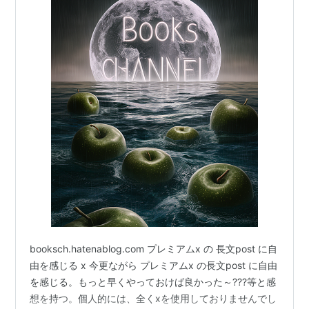
booksch.hatenablog.com プレミアムx の 長文post に自
由を感じる x 今更ながら プレミアムx の長文post に自由
を感じる。もっと早くやっておけば良かった～???等と感
想を持つ。個人的には、全くxを使用しておりませんでし