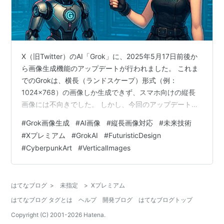
X（旧Twitter）のAI「Grok」に、2025年5月17日前後か
ら画像生成機能のアップデートが行われました。 これま
でのGrokは、横長（ランドスケープ）形式（例：
1024x768）の画像しか生成できず、スマホ向けの縦長
画像には不向きでした。 しかし、今回のアップデートに
より縦長（ポートレート）画像の生成が可能になりまし
#
Grok画像生成
#
AI画像
#
縦長画像対応
#
未来技術
た。 実際の画像比較 まず、これがこれまでの横長画像：
#
Xプレミアム
#
GrokAI
#
FuturisticDesign
そして、こちらが新しく生成できた縦長画像： 確認でき
#
CyberpunkArt
#
VerticalImages
たサイズ例 旧仕様（横長）: 1024×768（アスペクト比
4:3） 新仕様（縦長）: 768×1024（アスペクト比 3:4）
Grokの画像は、用途によって最…
はてなブログ
>
未指定
>
Xプレミアム
はてなブログ タグとは
ヘルプ
開発ブログ
はてなブログトップ
Copyright (C) 2001-
2026
Hatena.