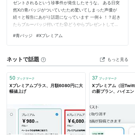
ゼントされるという珍事件が発生したそうな。 ある日突
然Xの青バッジがついていたため驚いてしまった声優が
続々と報告にあがり話題になっています 一例↓ ！？起き
たらブルーバッジ付いてた😲どうやらプレゼントしてく
ださったようで……ありがとうございます～～🙏 — 加藤
#
青バッジ
#
Xプレミアム
英美里 (@Emiryun) July 6, 2026 www.itmedia.co.jp Xの
有料サブスクは誰にでも送れる？送り方は？ Xのサブス
クは実は誰でも送ることができます。 ブラウザ版からま
ネットで話題
もっと見る
だサブスクライブされていないアカウントを見つけ、プ
レゼントマークのアイコンがあれば送信可…
50
37
ブックマーク
ブックマーク
Xプレミアムプラス、月額6080円に大
Xプレミアム（旧Twitte
幅値上げ
の新プラン、ハイエン