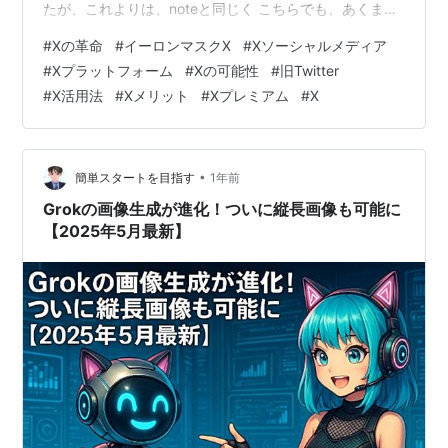
たが、これよりは、noteと同じく こちらでも、あくまで
も規約を優先し、"T&E"は「Trial and Error」（試行錯
#
Xの革命
#
イーロンマスクX
#
Xソーシャルメディア
誤）を続けていこうと思っております。どうぞ、フォロ
#
Xプラットフォーム
#
Xの可能性
#
旧Twitter
ーの程、よろしくお願い致します。 「沢田研二の人生を1
#
X活用法
#
Xメリット
#
Xプレミアム
#
X
分で振り返る！あなたの知らないジュリーの素顔とは？
#沢田研二 #1分でアーティスト #oneminuteartist…
•
簡単スタートを目指す
1年前
Grokの画像生成が進化！ついに縦長画像も可能に
【2025年5月最新】