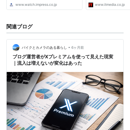
www.watch.impress.co.jp
www.itmedia.co.jp
関連ブログ
•
バイクとカメラのある暮らし
6ヶ月前
ブログ運営者がXプレミアムを使って見えた現実
｜流入は増えないが変化はあった