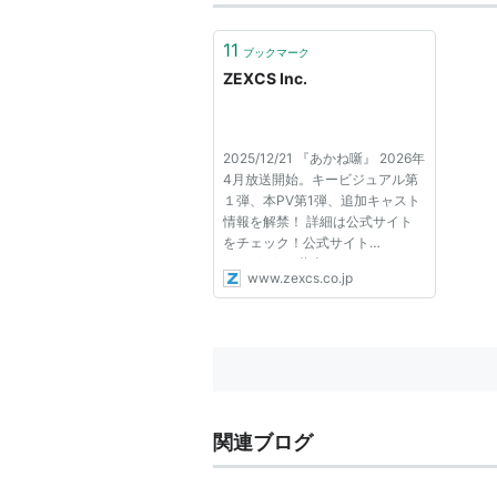
11
ブックマーク
ZEXCS Inc.
2025/12/21 『あかね噺』 2026年
4月放送開始。キービジュアル第
１弾、本PV第1弾、追加キャスト
情報を解禁！ 詳細は公式サイト
をチェック！公式サイト
2025/11/08 藤本タツキ 17-
www.zexcs.co.jp
26『庭には二羽ニワトリがい
た。』 2025 年 11 月 8 日(土)より
プライムビデオ独占配信公式サイ
ト2025/06/13 『Shadowverse:
Worlds Beyond』 ...
関連ブログ