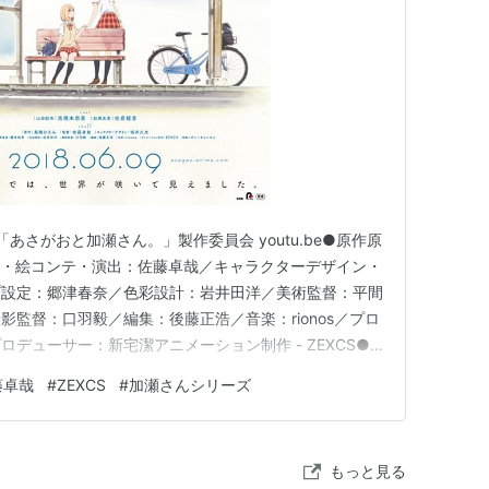
「あさがおと加瀬さん。」製作委員会 youtu.be●原作原
督・絵コンテ・演出：佐藤卓哉／キャラクターデザイン・
プ設定：郷津春奈／色彩設計：岩井田洋／美術監督：平間
監督：口羽毅／編集：後藤正浩／音楽：rionos／プロ
デューサー：新宅潔アニメーション制作 - ZEXCS●
衣：高橋未奈美／加瀬友香：佐倉綾音／三河：木戸衣吹
藤卓哉
#
ZEXCS
#
加瀬さんシリーズ
浅野真澄／コーチ：内山夕実／？：落合福嗣公式サイト：
…
もっと見る