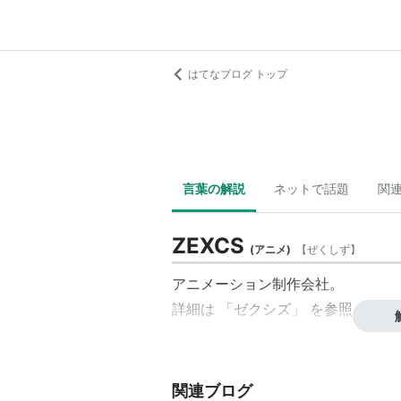
はてなブログ トップ
言葉の解説
ネットで話題
関
ZEXCS
(
アニメ
)
【
ぜくしず
】
アニメーション制作会社。
詳細は 「
ゼクシズ
」 を参照。
関連ブログ