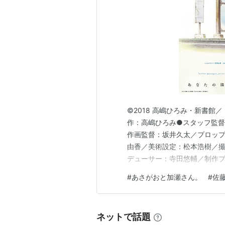
©2018 高嶋ひろみ・新書館／
作：高嶋ひろみ●スタッフ監
作画監督：坂井久太／プロッ
由香／美術設定：松本浩樹／撮影
デューサー：寺田悠輔／制作プロ
キャラクター&キャスト山田結
#
あさがおと加瀬さん。
#
佐
／井上茜：寿美菜子／先生：
「あさがおと加瀬さん。」アニ
ネットで話題