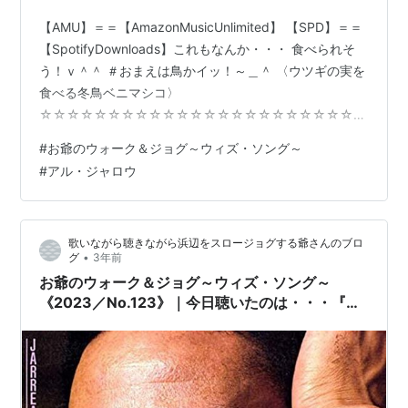
【AMU】＝＝【AmazonMusicUnlimited】 【SPD】＝＝
【SpotifyDownloads】これもなんか・・・ 食べられそ
う！ｖ＾＾ ＃おまえは鳥かイッ！～＿＾ 〈ウツギの実を
食べる冬鳥ベニマシコ〉
☆☆☆☆☆☆☆☆☆☆☆☆☆☆☆☆☆☆☆☆☆☆☆☆
☆☆☆☆☆☆☆☆☆☆☆☆連鎖元：お爺のウォーク＆
#
お爺のウォーク＆ジョグ～ウィズ・ソング～
ジョグ～ウィズ・ソング～《2023／No.123》｜今日聴い
#
アル・ジャロウ
たのは・・・『アル・ジャロウ(Al Jarreau)／ジャロウ
(Jarreau)【AMU[HD]】【SPD】』｜クチぱッちんしなが
らハネハネウォークしてしまうノリの良さじゃ！ｖ＾O＾
歌いながら聴きながら浜辺をスロージョグする爺さんのブロ
ｖ！ドウジャ！ｘ3！ドウジャ！ｘ5！ドウジャ…
•
グ
3年前
お爺のウォーク＆ジョグ～ウィズ・ソング～
《2023／No.123》｜今日聴いたのは・・・『ア
ル・ジャロウ(Al Jarreau)／ジャロウ(Jarreau)
【AMU[HD]】【SPD】』｜クチぱッちんしなが
らハネハネウォークしてしまうノリの良さじゃ！
ｖ＾O＾ｖ！ドウジャ！ｘ3！ドウジャ！ｘ5！ド
ウジャ！ｘ7！