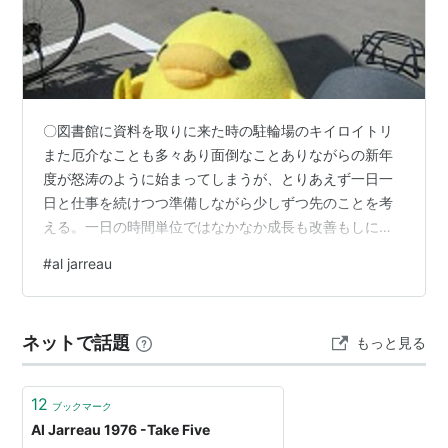
〇図書館に資料を取りに来た時の駐輪場のキイロイトリ
また厄介なことも多々あり面倒なことありながらの新年
度が怒涛のように始まってしまうが、とりあえず一日一
日と仕事を続けつつ準備しながら少しずつ先のことを考
える。一日の時間単位ではなかなか成長も改善もしにく
い自分だとしても、去年と全く同じではなくて、その積
#
al jarreau
み重ねでこの一年でも結構いろんなことが変わってはい
る。３月がそうだったが、４月が始まると今度はそれを
去年と比べて確認できる。 BGM：Tell Me What I Gotta
ネットで話題
もっと見る
Do / Al Jarreau （「'L Is For Lover」） 名前は有名なの
に,、聴いて「ああ、そう、この声の人…
12
ブックマーク
Al Jarreau 1976 -Take Five