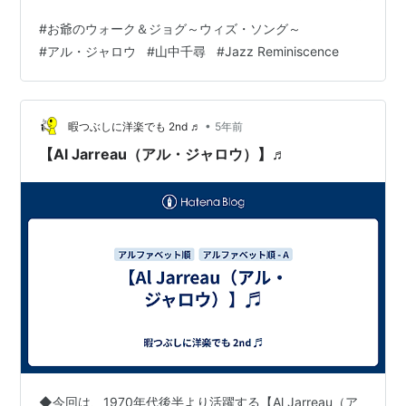
☆☆☆☆☆☆☆☆☆☆☆☆ソース元：【[FMとや
#
お爺のウォーク＆ジョグ～ウィズ・ソング～
ま]Jazz Reminiscence（山中千尋）／2023年5月13日
#
アル・ジャロウ
#
山中千尋
#
Jazz Reminiscence
（土）19:00～19:30】 ［アル・ジャロウ(Al Jarreau)］
は いままでに２枚聴いたけど・・・・・ へてから
［Chick Corea & Return To Forever（チック・コリア&
リターン・トゥ・フォーエ…
•
暇つぶしに洋楽でも 2nd ♬
5年前
【Al Jarreau（アル・ジャロウ）】♬
◆今回は、1970年代後半より活躍する【Al Jarreau（ア