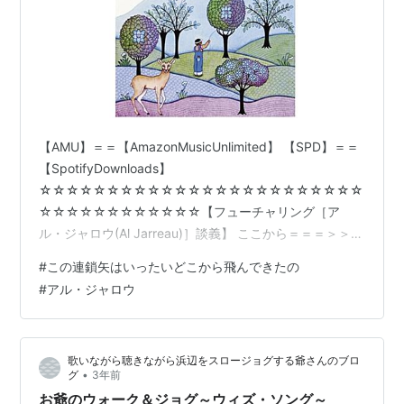
【AMU】＝＝【AmazonMusicUnlimited】 【SPD】＝＝
【SpotifyDownloads】
☆☆☆☆☆☆☆☆☆☆☆☆☆☆☆☆☆☆☆☆☆☆☆☆
☆☆☆☆☆☆☆☆☆☆☆☆【フューチャリング［ア
ル・ジャロウ(Al Jarreau)］談義】 ここから＝＝＝＞＞＞
イントロ・プロンプト： 「アル・ジャロウ(Al Jarreau)を
#
この連鎖矢はいったいどこから飛んできたの
フューチャーしているミュージシャンのアルバムを教え
#
アル・ジャロウ
て下さい！ｍ＿＾！」ChatGPT:いい質問ですね！😄 ア
ル・ジャロウ（Al Jarreau）は自身のリーダー作以外に
も、数多くのアーティストのアルバムでゲスト・ボーカ
歌いながら聴きながら浜辺をスロージョグする爺さんのブロ
ルやコラボ参加をしています。 以下に、彼をフ…
•
グ
3年前
お爺のウォーク＆ジョグ～ウィズ・ソング～