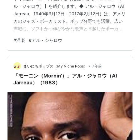
ル・ジャロウ）】を紹介します。◆ アル・ジャロウ（Al
Jarreau、1940年3月12日 - 2017年2月12日）は、アメリ
カのジャズ・ボーカリスト。ポップ分野でも活躍。広い
声域に、ソフトかつ伸びやかな歌声と卓越したボーカ
ル・テクニックを持ち、中でもスキャットは特技ともい
#
洋楽
#
アル・ジャロウ
えるほど優れた個性を確立した。（ウィキペディアよ
り） 【Al Jarreau - We're In This Love Together】（邦
題）アル・ジャロウ「奏でる愛」（1981年全米最高15
•
位） youtu.be1981年のアルバム「Breakin' …
まいにちポップス（My Niche Pops）
7年前
「モーニン（Mornin'）」アル・ジャロウ（Al
Jarreau）（1983）