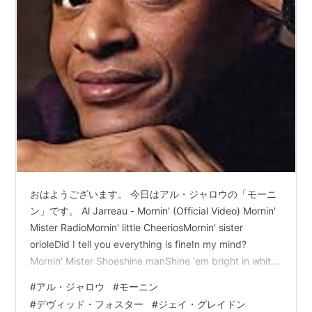
おはようございます。 今日はアル・ジャロウの「モーニ
ン」です。 Al Jarreau - Mornin' (Official Video) Mornin'
Mister RadioMornin' little CheeriosMornin' sister
orioleDid I tell you everything is fineIn my mind?
Mornin' Mister Shoeshine manShine 'em bright in white
and tanMy baby said she loves me andNeed I tell you
#
アル・ジャロウ
#
モーニン
that everything…
#
デヴィッド・フォスター
#
ジェイ・グレイドン