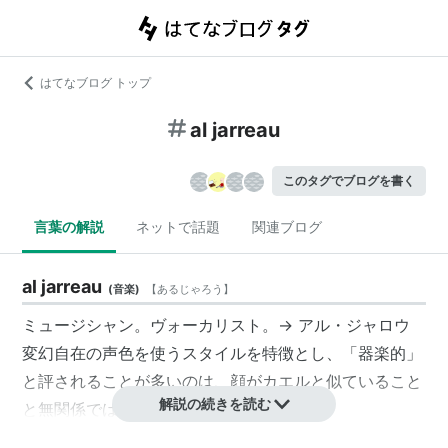
はてなブログ トップ
al jarreau
このタグでブログを書く
言葉の解説
ネットで話題
関連ブログ
al jarreau
(
音楽
)
【
あるじゃろう
】
ミュージシャン。ヴォーカリスト。→
アル・ジャロウ
変幻自在の声色を使うスタイルを特徴とし、「器楽的」
と評されることが多いのは、顔がカエルと似ていること
解説の続きを読む
と無関係ではないかも知れない。