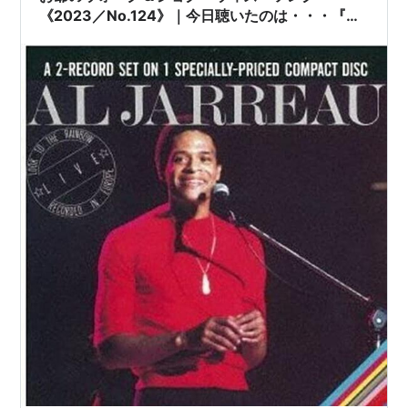
《2023／No.124》｜今日聴いたのは・・・『ア
ル・ジャロウ(Al Jarreau)／ルック・トゥ・ザ・
レインボウ(Look to the Rainbow)
【AMU[HD]】【SPD】』｜アルのスキャットの
インプロはどんな楽器をイメージしとるのかニャ
あ！？＾～＾？！管楽器ではないような・・・ど
うよ！＜？＿？＞！ドウヨ！どうよ！＜？＿？
＞！・・・