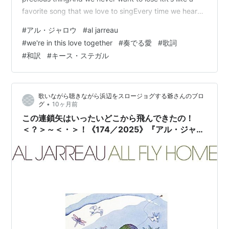
favorite song that we love to singEvery time we hear
the music And we're in this love togetherWe got the
#
アル・ジャロウ
#
al jarreau
kind that lasts foreverWe're…
#
we're in this love together
#
奏でる愛
#
歌詞
#
和訳
#
キース・ステガル
歌いながら聴きながら浜辺をスロージョグする爺さんのブロ
•
グ
10ヶ月前
この連鎖矢はいったいどこから飛んできたの！
＜？＞～＜・＞！《174／2025》『アル・ジャロ
ウ(Al Jarreau)／オール・フライ・ホーム(All Fly
Home)【AMU[HD]】【SPD】』｜今日の【チャ
ト爺カフェ（〔ChatGPT〕カフェ）】セッション
のお題は【フューチャリング［アル・ジャロウ(Al
Jarreau)］談義】＜イントロ・プロンプト＞は
「アル・ジャロウ(Al Jarreau)をフューチャーし
ているミュージシャンのアルバムを教えて下さ
い！ｍ＿＾！」チャト爺よろしくね！＾＿ｍ！