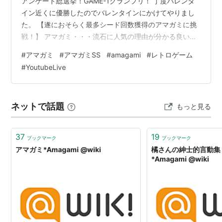
アンケート総選挙！GAME-1グランプリ！ 丁度バレンタ
イン近くに優勝したのでバレンタインにかけてやりまし
た。 【遂におそらく最多シード回数獲得のアマガミに挑
戦！】 アマガミ・・・流石に人気の理由が分かる良いス
トーリーのゲームでしたなぁ・・・。 終わってしまった
#
アマガミ
#
アマガミSS
#
amagami
#
レトロゲーム
のがなんか寂しいもの。 ◆YouTube再生リスト
#
YoutubeLive
www.youtube.com ◆ストーリー 20/20 クリスマスにト
ラウマを持ってしまった主人公が奮闘してトラウマを乗
り越え 無事女の子とクリスマスを過ごせるようになるぞ
ネットで話題
もっと見る
ぉー！ といった感じではじまるストーリー。 ※ネタ…
37
19
ブックマーク
ブックマーク
アマガミ*Amagami @wiki
橘さんの紳士的言動集 
*Amagami @wiki