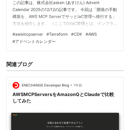
この記事は、株式会社asken (あすけん) Advent
Calendar 2025の12/12の記事です。 今回は「開発の手動
構築を、AWS MCP ServerでサッとIaC管理へ移行する」
方法を紹介します。 （ここでのIaC管理とは、インフラ
の構築や設定を手作業ではなくコードで自動化・管理す
#
awsmcpserver
#
Terraform
#
CDK
#
AWS
ることを指します。） スピードが求められる場面では、
#
アドベントカレンダー
まず開発環境を手動で素早く構築することがあります。
しかし、ステージングや本番へ進める段階で、既存リソ
ースの棚卸しや依存関係の把握、IaC化に時間がかかり停
関連ブログ
滞しやすいのが課題です。 この問題を解…
•
ENECHANGE Developer Blog
1年前
AWSMCPServersをAmazonQとClaudeで比較
してみた