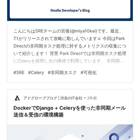
こんにちはSREチームの宮後(@miya10kei)です。最近、
7.1がリリースされて攻略に勤しんでいます⚔️ 今回はPark
Directの非同期タスク処理に対するメトリクスの収集につ
いて紹介します！ 背景 Park Directでは非同期タスク処理
にCeleryを採用し次の構成で利用しています。 非同期タ
スク処理の構成 機能拡張とサービス成長に伴い非同期タ
#
SRE
#
Celery
#
非同期タスク
#
可視化
スクの量が日に日に増加しており、キュー詰まり（タス
ク登録数に処理が追いついていない）のような事象が起
きていました。しかし、当時はタスクの処理件数や処理
•
速度、キューにタスクが滞留していた時間といった基本
アドグローブブログ | 渋谷のIT会社
2年前
的な情報を計測できていなかったため、正…
DockerでDjango + Celeryを使った非同期メール
送信＆受信の環境構築