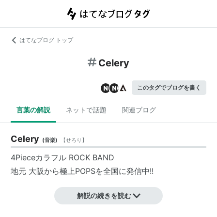
はてなブログ トップ
Celery
このタグでブログを書く
言葉の解説
ネットで話題
関連ブログ
Celery
(
音楽
)
【
せろり
】
4Pieceカラフル ROCK BAND
地元 大阪から極上POPSを全国に発信中!!
解説の続きを読む
2006年4月30日に解散したHUNGRY DAYSのベース・