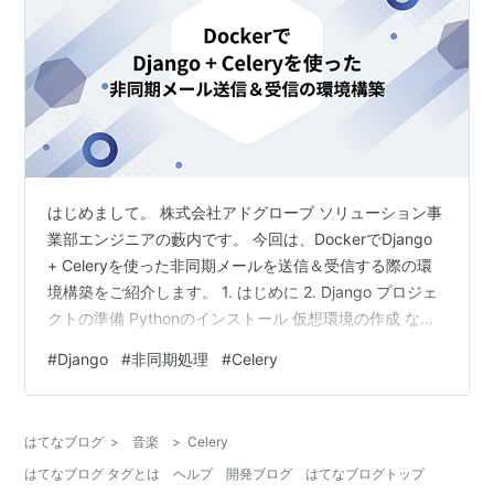
はじめまして。 株式会社アドグローブ ソリューション事
業部エンジニアの藪内です。 今回は、DockerでDjango
+ Celeryを使った非同期メールを送信＆受信する際の環
境構築をご紹介します。 1. はじめに 2. Django プロジェ
クトの準備 Pythonのインストール 仮想環境の作成 なぜ
仮想環境を使うのか？ 仮想環境の作成方法 Djangoのイ
#
Django
#
非同期処理
#
Celery
ンストール 3. 作成されるファイルのツリー 4. Docker
Composeで環境を構築 5. Celeryタスクの実装 celery.py
の作成 __init__.py の設定 メール送信タスクの定義 6.
はてなブログ
>
音楽
>
Celery
Djangoのカスタム…
はてなブログ タグとは
ヘルプ
開発ブログ
はてなブログトップ