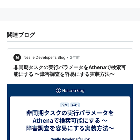
ドラムが2人で新しいバンドを組むことが決まる。
自分達のＨＰで公募したりしていた。
2007年1月1日にバンドメンバーが発表される。
以下のメンバー。
関連ブログ
メンバー
•
Nealle Developer's Blog
2年前
市道信義 Vocal/Guitar 1987.2.14 / 大阪 / AB型
(ex HUNGRY DAYS
非同期タスクの実行パラメータをAthenaで検索可
能にする 〜障害調査を容易にする実装方法〜
森口貴大 Guitar/Chorus 1986.8.14 / 大阪 / AB型
(ex HUNGRY DAYS
古河弘基 Bass/Chorus 1986.10.7 / 大阪 / B型
(ex HUNGRY DAYS
南慎也 Drums 1986.1.21 / 大阪 / O型
(ex Fertile Four Leaf
楽曲