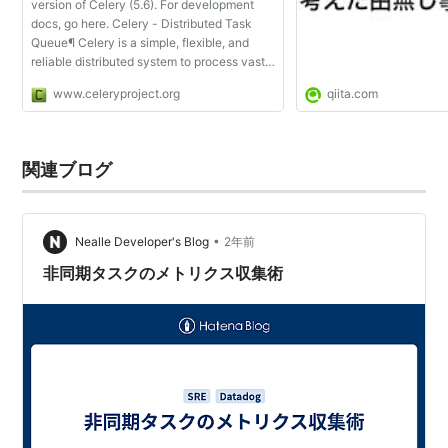
version of Celery (5.6). For development
docs, go here. Celery - Distributed Task
Queue¶ Celery is a simple, flexible, and
reliable distributed system to process vast
amounts of messages, while providing
www.celeryproject.org
qiita.com
operations with the tools required to
maintain suc...
関連ブログ
•
Nealle Developer's Blog
2年前
非同期タスクのメトリクス収集術