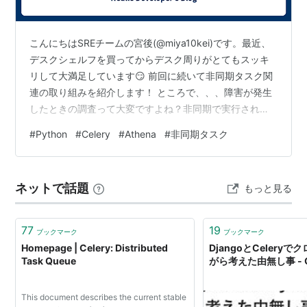
証〜そして、また〜
ウシロムキング〜コノヤロー！〜
こんにちはSREチームの宮後(@miya10kei)です。最近、
センチメンタル〜あいつはもう二十歳〜
デスクシェルフを買ってからデスク周りがとてもスッキ
Good bey today〜キミに首ったけ〜
リして大満足しています😏 前回に続いて非同期タスク関
セレブ
連の取り組みを紹介します！ ところで、、、障害が発生
したときの調査って大変ですよね？非同期で実行される
青色の恋
処理なんかは特に原因の特定が難しいと思っています💦
FRIENDS
#
Python
#
Celery
#
Athena
#
非同期タスク
そこで、今回は障害時の調査用に非同期タスクの実行パ
リピート
ラメータを永続化し、Athenaから検索できるようにした
仕組みを紹介します。 背景 前回紹介した「非同期タスク
視聴可能
ネットで話題
もっと見る
のメトリクス収集術」で非同期タスクの状態を確認でき
http://www.audioleaf.com/373ce/
るようになりました。しかし、障害時にどんなパラメー
タで実行されたのかと…
77
19
ブックマーク
ブックマーク
Homepage | Celery: Distributed
DjangoとCelery
Task Queue
がら考えた由無し事 - Qi
This document describes the current stable