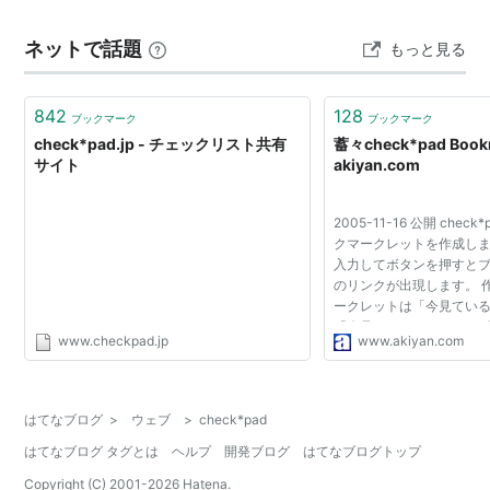
ネットで話題
もっと見る
842
128
ブックマーク
ブックマーク
check*pad.jp - チェックリスト共有
蓄々check*pad Bookm
サイト
akiyan.com
2005-11-16 公開 che
クマークレットを作成し
入力してボタンを押すと
のリンクが出現します。 
ークレットは「今見てい
「今見ているページを、
www.checkpad.jp
www.akiyan.com
てから追加」「普通に追加
リストのタイトル 例...
はてなブログ
>
ウェブ
>
check*pad
はてなブログ タグとは
ヘルプ
開発ブログ
はてなブログトップ
Copyright (C) 2001-
2026
Hatena.