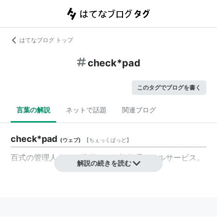
はてなブログ トップ
check*pad
このタグでブログを書く
言葉の解説
ネットで話題
関連ブログ
check*pad
(
ウェブ
)
【
ちぇっくぱっど
】
百式の管理人さんが提供する目標管理ツールサービス。
解説の続きを読む