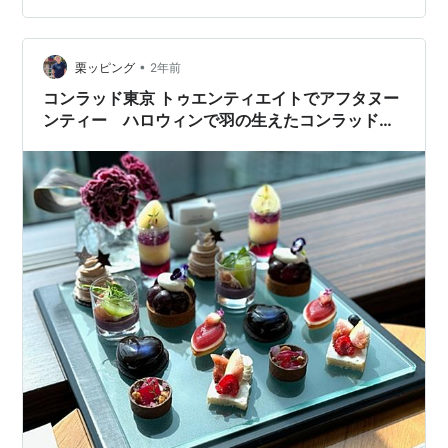
ィールーム インルーム・ダイニング 朝食レストラン
MIZUKI SPA & FITNESS まとめ ホテルのアクセス／概要
•
など 羽田空港からコンラッド東京まで、京急線あるいは
栗ッピング
2年前
モノレールと山手線を使って30分程度で行け…
コンラッド東京 トゥエンティエイトでアフタヌー
ンティー ハロウィンで羽の生えたコンラッド・
ベア