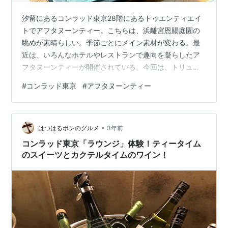
汐留にあるコンラッド東京28階にあるトゥエンティエイ
トでアフタヌーンティー。こちらは、浜離宮恩賜庭園の
眺めが素晴らしい。季節ごとにメイン素材が変わる。最
近は、いろんなホテルやレストランで趣向を凝らしたア
フタヌーンティーが開催されている。今回は、トリュフ
ベーカリー(TruffleBAKERY)とコラボレーションしたサン
#
コンラッド東京
#
アフタヌーンティー
ドイッチや塩トリュフパンが提供された。 見た目にも綺
麗。テーマは、タロットカードの世界観とのこと。どれ
がなんなのかは、分からないけど。（笑）ハート型のが
•
ラベンダーアールグレイチョコレートムースで美味しか
はつはるポンのグルメ
3年前
った。巨峰とチーズが載ったタルトも美味。 紅茶もいろ
コンラッド東京「ラウンジ」体験！ティータイム
んな種類がおかわり自由で楽し…
のスイーツとカクテルタイムのワイン！