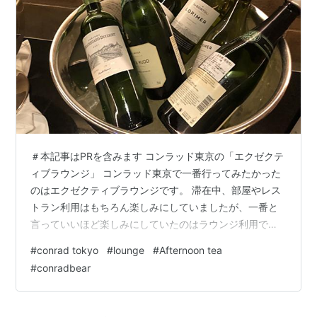
＃本記事はPRを含みます コンラッド東京の「エクゼクテ
ィブラウンジ」 コンラッド東京で一番行ってみたかった
のはエクゼクティブラウンジです。 滞在中、部屋やレス
トラン利用はもちろん楽しみにしていましたが、一番と
言っていいほど楽しみにしていたのはラウンジ利用で
す。 特にカクテルタイムのアルコールはどんなものが提
#
conrad tokyo
#
lounge
#
Afternoon tea
供されるのか興味津々！ エクゼクティブラウンジ外国か
#
conradbear
らのゲストも意識したモダン和調の内装 エクゼクティブ
フロアにあるラウンジ内 37階にあるエクゼクティブラウ
ンジ エクゼクティブラウンジへのアクセスできるのは、