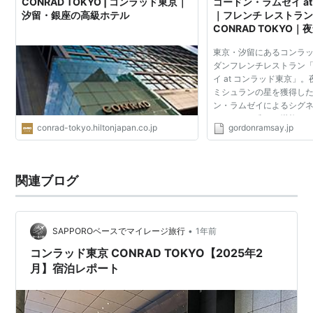
CONRAD TOKYO | コンラッド東京｜
ゴードン・ラムゼイ a
汐留・銀座の高級ホテル
｜フレンチ レストラ
CONRAD TOKYO
ィナー｜ミシュラン｜
東京・汐留にあるコンラ
ダンフレンチレストラン
イ at コンラッド東京」
ミシュランの星を獲得し
ン・ラムゼイによるシグ
をアジアで唯一ご堪能い
conrad-tokyo.hiltonjapan.co.jp
gordonramsay.jp
や接待にも。About the Re
の伝説的シェフ、ゴ...
関連ブログ
•
SAPPOROベースでマイレージ旅行
1年前
コンラッド東京 CONRAD TOKYO【2025年2
月】宿泊レポート