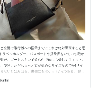
など空港で飛行機への搭乗までにこれは絶対重宝すると思
ll のトラベルホルダー。パスポートや搭乗券をいちいち鞄か
も楽だ。ゴートスキンで柔らかで体にも優しくフィット。
、便利。ただちょっと丈が短めなサイズなのでA4サイ
まないとはみ出る。裏側にもポケットが2つある。 購入
デニムブルーとグラムナイトという青色系のものやキャン
dunhill
インアップに加わったみたい。