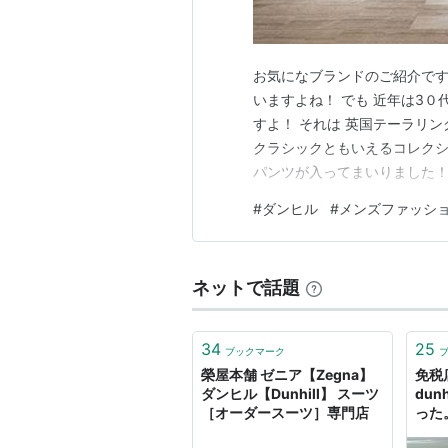
お気になブランドのご紹介です
いますよね！ でも 近年は3
すよ！ それは 英国テーラリ
クラシックともいえるコレクシ
パンツが入ってまいりました！ pag
ンですから、夏以外の３シーズ
#
ダンヒル
#
メンズファッシ
すし、オフのキレイ目なコーデ
品中のエルメスレ…
ネットで話題
34
25
ブックマーク
榮屋本舗 ゼニア【Zegna】
免税
ダンヒル【Dunhill】 スーツ
dun
［オーダースーツ］専門店
った。
いう