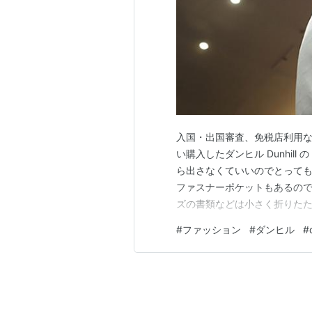
入国・出国審査、免税店利用
い購入したダンヒル Dunhi
ら出さなくていいのでとって
ファスナーポケットもあるので
ズの書類などは小さく折りたた
した後、色が増えた。今は、
#
ファッション
#
ダンヒル
#
パス地のデザインのものがラ
https://www.dunhill.com/jp