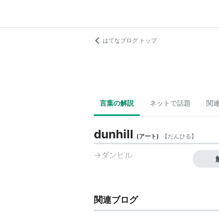
はてなブログ トップ
言葉の解説
ネットで話題
関
dunhill
(
アート
)
【
だんひる
】
→
ダンヒル
関連ブログ