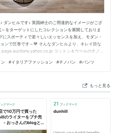
♪ ダンヒルです♪ 英国紳士のご用達的なイメージがござ
０代～をターゲットにしたコレクションを展開しておりま
ングにスポーティで若々しいエッセンスを加え、モダン・
ョンで圧巻です～💙 そんなダンヒルより、キレイ目な
e.auctions.yahoo.co.jp コットン＆ウールのチノパ
ン使えると思います～★ ビジネスカジュアルにもOKで
ョン
#
イタリアファッション
#
チノパン
#
パンツ
にも対応力が高くて素敵です🎵 今の時期であれば、出
もっと見る
21
ブックマーク
ブックマーク
店で10万円で買った
dunhill
hillのライターをブチ売
 - おっさんのblogと
ブログ。
Unlock your dunhill benefits