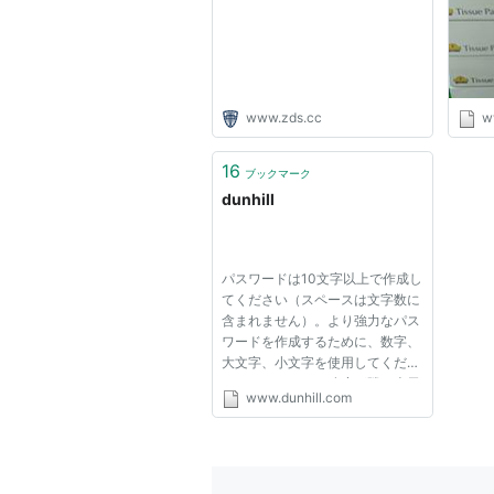
www.zds.cc
ww
16
ブックマーク
dunhill
パスワードは10文字以上で作成し
てください（スペースは文字数に
含まれません）。より強力なパス
ワードを作成するために、数字、
大文字、小文字を使用してくださ
い。パスワードの強度が隣に表示
www.dunhill.com
されます: 弱、中、強。