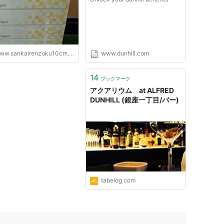
w.sankairenzoku10cm.blue
www.dunhill.com
14
ブックマーク
アクアリウム at ALFRED
DUNHILL (銀座一丁目/バー)
tabelog.com