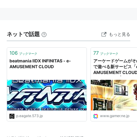
対応ゲーム
ビデオゲーム
ネットで話題
もっと見る
BATTLE CLIMAXX!シリーズ
BATTLE CLIMAXX!
106
77
BATTLE CLIMAXX!2 -プロレス頂上決戦-
ブックマーク
ブックマーク
beatmania IIDX INFINITAS - e-
アーケードゲームがそ
BEMANIシリーズ
AMUSEMENT CLOUD
で遊べる新サービス「e
beatmaniaIIDXシリーズ
AMUSEMENT CL
beatmaniaIIDX 9th style
スがスタート | Gamer
beatmaniaIIDX 10th style
beatmaniaIIDX 11 IIDXRED
beatmaniaIIDX 12 HAPPY SKY
ポップンミュージックシリーズ
p.eagate.573.jp
www.gamer.ne.jp
pop'n music 9
pop'n music 10