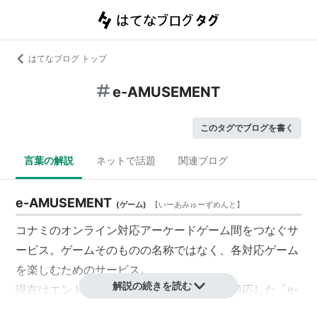
はてなブログ トップ
e-AMUSEMENT
このタグでブログを書く
言葉の解説
ネットで話題
関連ブログ
e-AMUSEMENT
(
ゲーム
)
【
いーあみゅーずめんと
】
コナミのオンライン対応アーケードゲーム間をつなぐサ
ービス。ゲームそのものの名称ではなく、各対応ゲーム
を楽しむためのサービス。
解説の続きを読む
現在はエントリーカードに「ICカード」を適応した「e-
AMUSEMENT PASS」へと移行している。