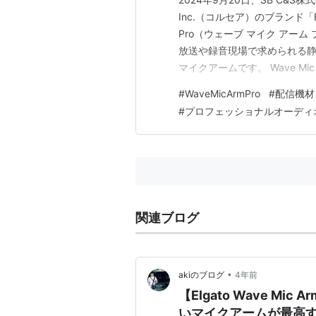
Inc.（コルセア）のブランド「E
Pro（ウェーブ マイク アー
放送や録音現場で求められる
マイクアームです。 Wave Mic
技術 スタイリッシュで使いや
#
WaveMicArmPro
#
配信機材
荷重性能 Wave Mic Arm P
#
プロフェッショナルオーディ
関連ブログ
•
akiのブログ
4年前
【Elgato Wave M
いマイクアームが最高