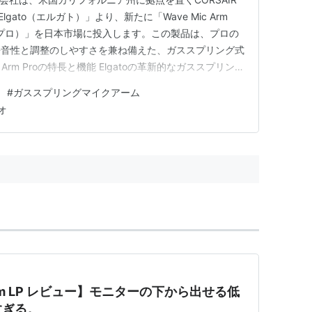
lgato（エルガト）」より、新たに「Wave Mic Arm
ム プロ）」を日本市場に投入します。この製品は、プロの
静音性と調整のしやすさを兼ね備えた、ガススプリング式
 Arm Proの特長と機能 Elgatoの革新的なガススプリング
すいデザイン プロフェッショナル仕様のための強力な耐
#
ガススプリングマイクアーム
roはどんな人に最適？ 価…
オ
ic Arm LP レビュー】モニターの下から出せる低
すぎる。