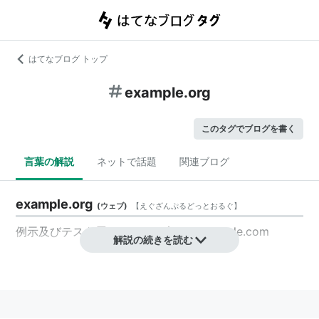
はてなブログ トップ
example.org
このタグでブログを書く
言葉の解説
ネットで話題
関連ブログ
example.org
(
ウェブ
)
【
えぐざんぷるどっとおるぐ
】
例示及びテスト用のドメイン名。→
example.com
解説の続きを読む